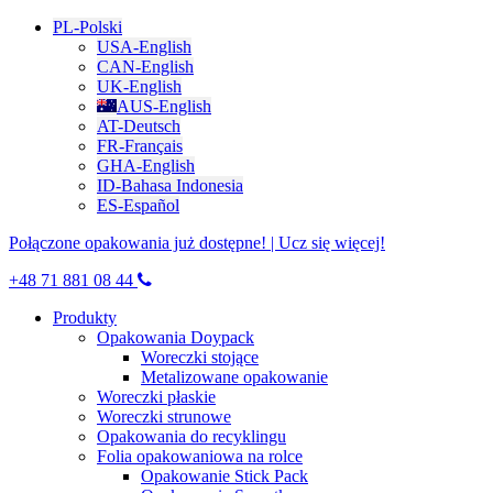
PL-Polski
USA-English
CAN-English
UK-English
AUS-English
AT-Deutsch
FR-Français
GHA-English
ID-Bahasa Indonesia
ES-Español
Połączone opakowania już dostępne! | Ucz się więcej!
+48 71 881 08 44
Produkty
Opakowania Doypack
Woreczki stojące
Metalizowane opakowanie
Woreczki płaskie
Woreczki strunowe
Opakowania do recyklingu
Folia opakowaniowa na rolce
Opakowanie Stick Pack