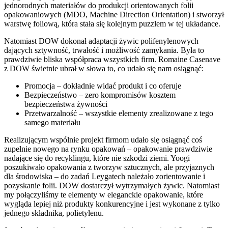
jednorodnych materiałów do produkcji orientowanych folii
opakowaniowych (MDO, Machine Direction Orientation) i stworzył
warstwę foliową, która stała się kolejnym puzzlem w tej układance.
Natomiast DOW dokonał adaptacji żywic polifenylenowych
dających sztywność, trwałość i możliwość zamykania. Była to
prawdziwie bliska współpraca wszystkich firm. Romaine Casenave
z DOW świetnie ubrał w słowa to, co udało się nam osiągnąć:
Promocja – dokładnie widać produkt i co oferuje
Bezpieczeństwo – zero kompromisów kosztem
bezpieczeństwa żywności
Przetwarzalność – wszystkie elementy zrealizowane z tego
samego materiału
Realizującym wspólnie projekt firmom udało się osiągnąć coś
zupełnie nowego na rynku opakowań – opakowanie prawdziwie
nadające się do recyklingu, które nie szkodzi ziemi. Yoogi
poszukiwało opakowania z tworzyw sztucznych, ale przyjaznych
dla środowiska – do zadań Leygatech należało zorientowanie i
pozyskanie folii. DOW dostarczył wytrzymałych żywic. Natomiast
my połączyliśmy te elementy w eleganckie opakowanie, które
wygląda lepiej niż produkty konkurencyjne i jest wykonane z tylko
jednego składnika, polietylenu.