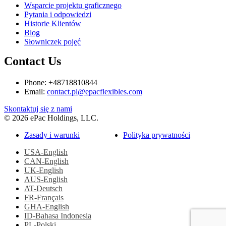
Wsparcie projektu graficznego
Pytania i odpowiedzi
Historie Klientów
Blog
Słowniczek pojęć
Contact Us
Phone: +48718810844
Email:
contact.pl@epacflexibles.com
facebook
youtube
linkedin
instagram
Skontaktuj się z nami
© 2026 ePac Holdings, LLC.
Zasady i warunki
Polityka prywatności
USA-English
CAN-English
UK-English
AUS-English
AT-Deutsch
FR-Français
GHA-English
ID-Bahasa Indonesia
PL-Polski