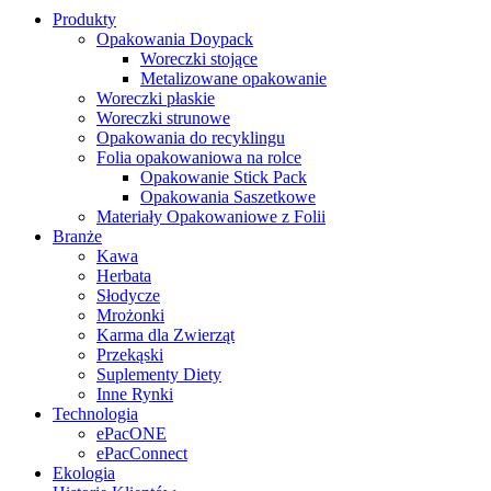
Produkty
Opakowania Doypack
Woreczki stojące
Metalizowane opakowanie
Woreczki płaskie
Woreczki strunowe
Opakowania do recyklingu
Folia opakowaniowa na rolce
Opakowanie Stick Pack
Opakowania Saszetkowe
Materiały Opakowaniowe z Folii
Branże
Kawa
Herbata
Słodycze
Mrożonki
Karma dla Zwierząt
Przekąski
Suplementy Diety
Inne Rynki
Technologia
ePacONE
ePacConnect
Ekologia