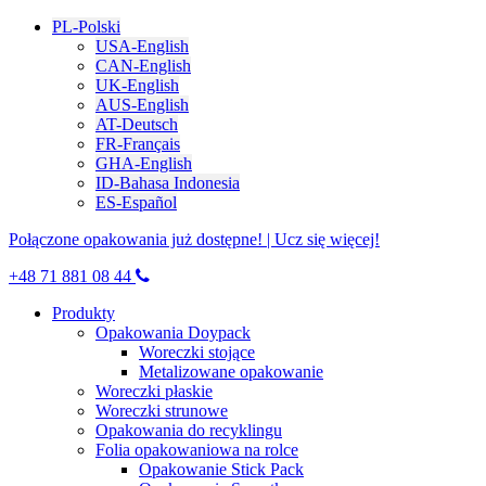
PL-Polski
USA-English
CAN-English
UK-English
AUS-English
AT-Deutsch
FR-Français
GHA-English
ID-Bahasa Indonesia
ES-Español
Połączone opakowania już dostępne! | Ucz się więcej!
+48 71 881 08 44
Produkty
Opakowania Doypack
Woreczki stojące
Metalizowane opakowanie
Woreczki płaskie
Woreczki strunowe
Opakowania do recyklingu
Folia opakowaniowa na rolce
Opakowanie Stick Pack