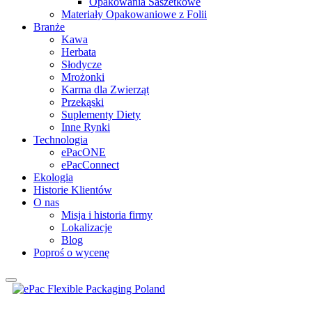
Opakowania Saszetkowe
Materiały Opakowaniowe z Folii
Branże
Kawa
Herbata
Słodycze
Mrożonki
Karma dla Zwierząt
Przekąski
Suplementy Diety
Inne Rynki
Technologia
ePacONE
ePacConnect
Ekologia
Historie Klientów
O nas
Misja i historia firmy
Lokalizacje
Blog
Poproś o wycenę