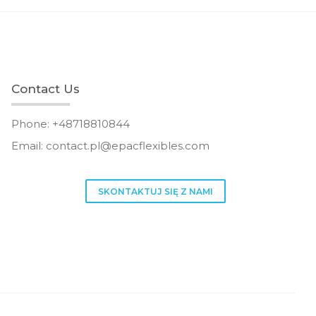
Contact Us
Phone: +48718810844
Email:
contact.pl@epacflexibles.com
facebook
youtube
SKONTAKTUJ SIĘ Z NAMI
linkedin
instagram