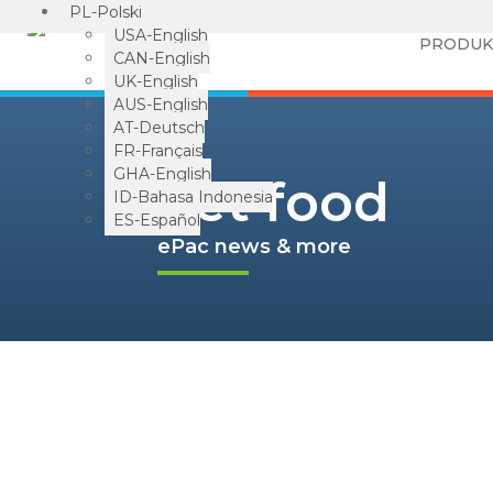
PL-Polski
USA-English
PRODUK
CAN-English
UK-English
AUS-English
AT-Deutsch
FR-Français
GHA-English
pet food
ID-Bahasa Indonesia
ES-Español
ePac news & more