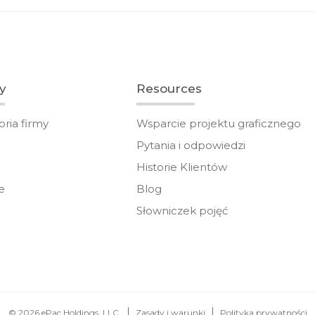
y
Resources
toria firmy
Wsparcie projektu graficznego
Pytania i odpowiedzi
Historie Klientów
e
Blog
Słowniczek pojęć
© 2026 ePac Holdings, LLC.
Zasady i warunki
Polityka prywatności