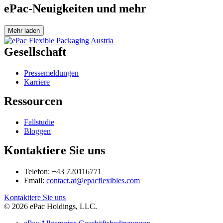
ePac-Neuigkeiten und mehr
Mehr laden
Gesellschaft
Pressemeldungen
Karriere
Ressourcen
Fallstudie
Bloggen
Kontaktiere Sie uns
Telefon: +43 720116771
Email:
contact.at@epacflexibles.com
facebook
youtube
linkedin
instagram
Kontaktiere Sie uns
© 2026 ePac Holdings, LLC.