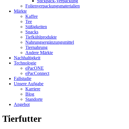
Stickpack-Verpackung
Folienverpackungsmaterialien
Märkte
Kaffee
Tee
Süßigkeiten
Snacks
Tiefkühlprodukte
Nahrungsergänzungsmittel
Tiernahrung
Andere Märkte
Nachhaltigkeit
Technologie
ePacONE
ePacConnect
Fallstudie
Unsere Aufgabe
Karriere
Blog
Standorte
Angebot
Tierfutter