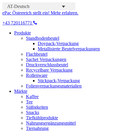
AT-Deutsch
ePac Österreich stellt ein! Mehr erfahren.
+43 720116771
Produkte
Standbodenbeutel
Doypack-Verpackung
Metallisierte Beutelverpackungen
Flachbeutel
Sachet Verpackungen
Druckverschlussbeutel
Recycelbare Verpackung
Rollenware
Stickpack-Verpackung
Folienverpackungsmaterialien
Märkte
Kaffee
Tee
Süßigkeiten
Snacks
Tiefkühlprodukte
Nahrungsergänzungsmittel
Tiernahrung