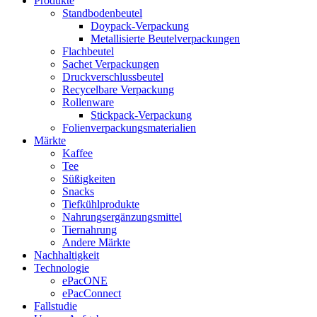
Produkte
Standbodenbeutel
Doypack-Verpackung
Metallisierte Beutelverpackungen
Flachbeutel
Sachet Verpackungen
Druckverschlussbeutel
Recycelbare Verpackung
Rollenware
Stickpack-Verpackung
Folienverpackungsmaterialien
Märkte
Kaffee
Tee
Süßigkeiten
Snacks
Tiefkühlprodukte
Nahrungsergänzungsmittel
Tiernahrung
Andere Märkte
Nachhaltigkeit
Technologie
ePacONE
ePacConnect
Fallstudie