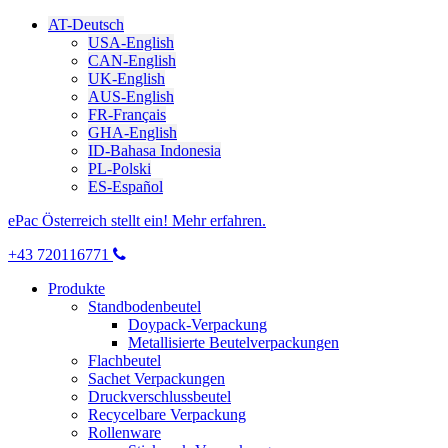
AT-Deutsch
USA-English
CAN-English
UK-English
AUS-English
FR-Français
GHA-English
ID-Bahasa Indonesia
PL-Polski
ES-Español
ePac Österreich stellt ein! Mehr erfahren.
+43 720116771
Produkte
Standbodenbeutel
Doypack-Verpackung
Metallisierte Beutelverpackungen
Flachbeutel
Sachet Verpackungen
Druckverschlussbeutel
Recycelbare Verpackung
Rollenware