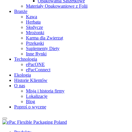
Opakowania Saszetkowe
Materiały Opakowaniowe z Folii
Branże
Kawa
Herbata
Słodycze
Mrożonki
Karma dla Zwierząt
Przekąski
Suplementy Diety
Inne Rynki
Technologia
ePacONE
ePacConnect
Ekologia
Historie Klientów
O nas
Misja i historia firmy
Lokalizacje
Blog
Poproś o wycenę