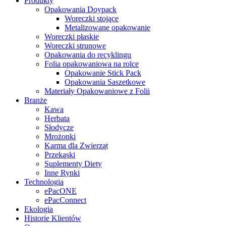
Produkty
Opakowania Doypack
Woreczki stojące
Metalizowane opakowanie
Woreczki płaskie
Woreczki strunowe
Opakowania do recyklingu
Folia opakowaniowa na rolce
Opakowanie Stick Pack
Opakowania Saszetkowe
Materiały Opakowaniowe z Folii
Branże
Kawa
Herbata
Słodycze
Mrożonki
Karma dla Zwierząt
Przekąski
Suplementy Diety
Inne Rynki
Technologia
ePacONE
ePacConnect
Ekologia
Historie Klientów