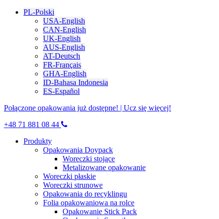
PL-Polski
USA-English
CAN-English
UK-English
AUS-English
AT-Deutsch
FR-Français
GHA-English
ID-Bahasa Indonesia
ES-Español
Połączone opakowania już dostępne! | Ucz się więcej!
+48 71 881 08 44
Produkty
Opakowania Doypack
Woreczki stojące
Metalizowane opakowanie
Woreczki płaskie
Woreczki strunowe
Opakowania do recyklingu
Folia opakowaniowa na rolce
Opakowanie Stick Pack