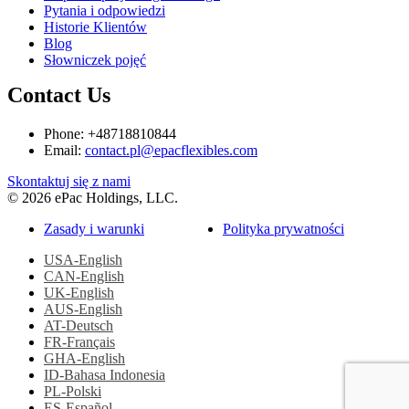
Pytania i odpowiedzi
Historie Klientów
Blog
Słowniczek pojęć
Contact Us
Phone: +48718810844
Email:
contact.pl@epacflexibles.com
facebook
youtube
linkedin
instagram
Skontaktuj się z nami
© 2026 ePac Holdings, LLC.
Zasady i warunki
Polityka prywatności
USA-English
CAN-English
UK-English
AUS-English
AT-Deutsch
FR-Français
GHA-English
ID-Bahasa Indonesia
PL-Polski
ES-Español