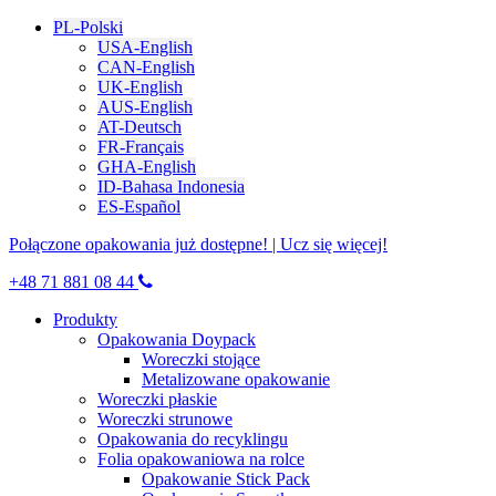
PL-Polski
USA-English
CAN-English
UK-English
AUS-English
AT-Deutsch
FR-Français
GHA-English
ID-Bahasa Indonesia
ES-Español
Połączone opakowania już dostępne! | Ucz się więcej!
+48 71 881 08 44
Produkty
Opakowania Doypack
Woreczki stojące
Metalizowane opakowanie
Woreczki płaskie
Woreczki strunowe
Opakowania do recyklingu
Folia opakowaniowa na rolce
Opakowanie Stick Pack