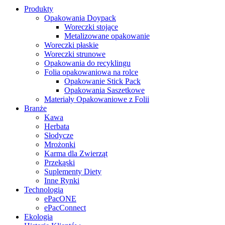
Produkty
Opakowania Doypack
Woreczki stojące
Metalizowane opakowanie
Woreczki płaskie
Woreczki strunowe
Opakowania do recyklingu
Folia opakowaniowa na rolce
Opakowanie Stick Pack
Opakowania Saszetkowe
Materiały Opakowaniowe z Folii
Branże
Kawa
Herbata
Słodycze
Mrożonki
Karma dla Zwierząt
Przekąski
Suplementy Diety
Inne Rynki
Technologia
ePacONE
ePacConnect
Ekologia