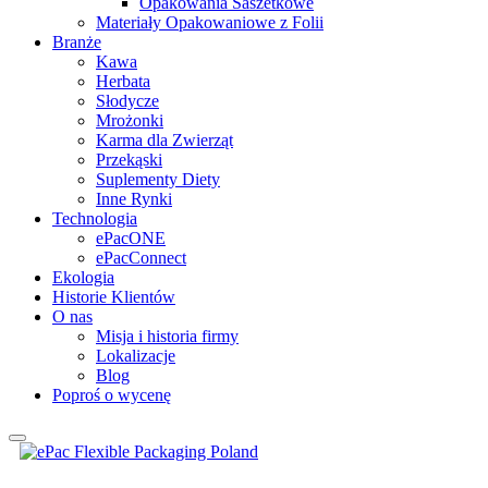
Opakowania Saszetkowe
Materiały Opakowaniowe z Folii
Branże
Kawa
Herbata
Słodycze
Mrożonki
Karma dla Zwierząt
Przekąski
Suplementy Diety
Inne Rynki
Technologia
ePacONE
ePacConnect
Ekologia
Historie Klientów
O nas
Misja i historia firmy
Lokalizacje
Blog
Poproś o wycenę