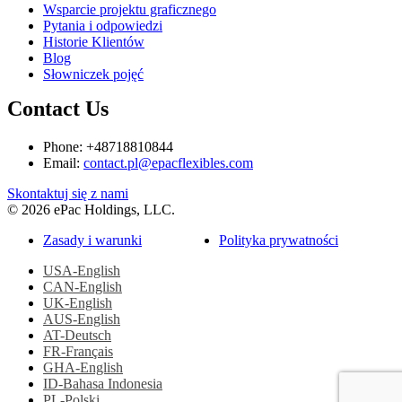
Wsparcie projektu graficznego
Pytania i odpowiedzi
Historie Klientów
Blog
Słowniczek pojęć
Contact Us
Phone: +48718810844
Email:
contact.pl@epacflexibles.com
facebook
youtube
linkedin
instagram
Skontaktuj się z nami
© 2026 ePac Holdings, LLC.
Zasady i warunki
Polityka prywatności
USA-English
CAN-English
UK-English
AUS-English
AT-Deutsch
FR-Français
GHA-English
ID-Bahasa Indonesia
PL-Polski