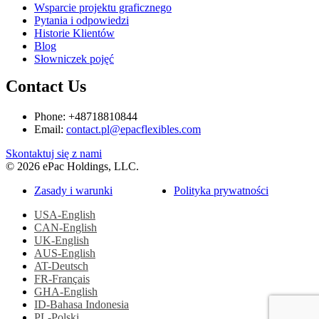
Wsparcie projektu graficznego
Pytania i odpowiedzi
Historie Klientów
Blog
Słowniczek pojęć
Contact Us
Phone: +48718810844
Email:
contact.pl@epacflexibles.com
facebook
youtube
linkedin
instagram
Skontaktuj się z nami
© 2026 ePac Holdings, LLC.
Zasady i warunki
Polityka prywatności
USA-English
CAN-English
UK-English
AUS-English
AT-Deutsch
FR-Français
GHA-English
ID-Bahasa Indonesia
PL-Polski