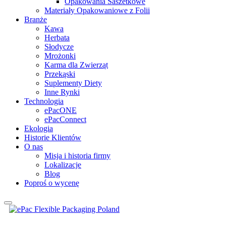
Opakowania Saszetkowe
Materiały Opakowaniowe z Folii
Branże
Kawa
Herbata
Słodycze
Mrożonki
Karma dla Zwierząt
Przekąski
Suplementy Diety
Inne Rynki
Technologia
ePacONE
ePacConnect
Ekologia
Historie Klientów
O nas
Misja i historia firmy
Lokalizacje
Blog
Poproś o wycenę