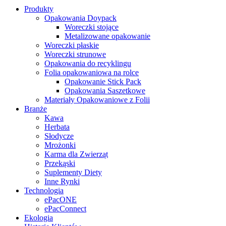
Produkty
Opakowania Doypack
Woreczki stojące
Metalizowane opakowanie
Woreczki płaskie
Woreczki strunowe
Opakowania do recyklingu
Folia opakowaniowa na rolce
Opakowanie Stick Pack
Opakowania Saszetkowe
Materiały Opakowaniowe z Folii
Branże
Kawa
Herbata
Słodycze
Mrożonki
Karma dla Zwierząt
Przekąski
Suplementy Diety
Inne Rynki
Technologia
ePacONE
ePacConnect
Ekologia