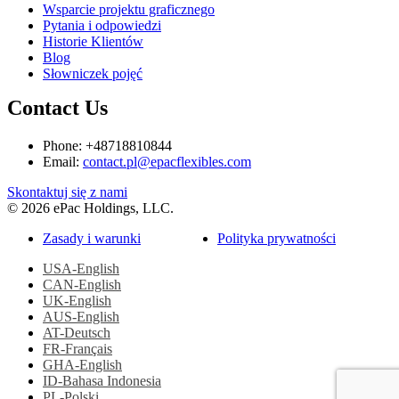
Wsparcie projektu graficznego
Pytania i odpowiedzi
Historie Klientów
Blog
Słowniczek pojęć
Contact Us
Phone: +48718810844
Email:
contact.pl@epacflexibles.com
facebook
youtube
linkedin
instagram
Skontaktuj się z nami
© 2026 ePac Holdings, LLC.
Zasady i warunki
Polityka prywatności
USA-English
CAN-English
UK-English
AUS-English
AT-Deutsch
FR-Français
GHA-English
ID-Bahasa Indonesia
PL-Polski