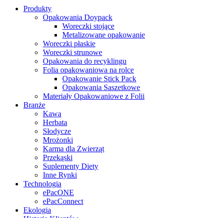
Produkty
Opakowania Doypack
Woreczki stojące
Metalizowane opakowanie
Woreczki płaskie
Woreczki strunowe
Opakowania do recyklingu
Folia opakowaniowa na rolce
Opakowanie Stick Pack
Opakowania Saszetkowe
Materiały Opakowaniowe z Folii
Branże
Kawa
Herbata
Słodycze
Mrożonki
Karma dla Zwierząt
Przekąski
Suplementy Diety
Inne Rynki
Technologia
ePacONE
ePacConnect
Ekologia