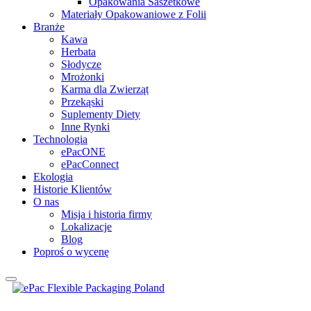
Opakowania Saszetkowe
Materiały Opakowaniowe z Folii
Branże
Kawa
Herbata
Słodycze
Mrożonki
Karma dla Zwierząt
Przekąski
Suplementy Diety
Inne Rynki
Technologia
ePacONE
ePacConnect
Ekologia
Historie Klientów
O nas
Misja i historia firmy
Lokalizacje
Blog
Poproś o wycenę