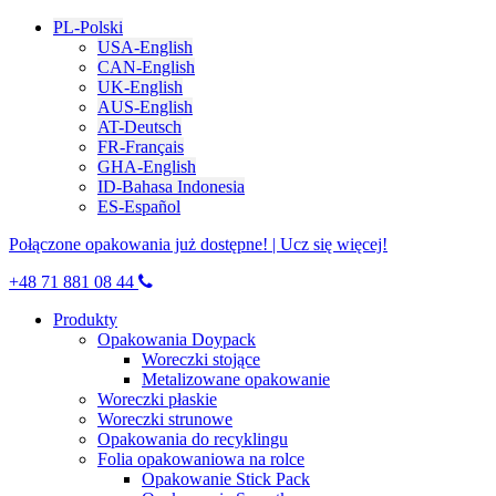
PL-Polski
USA-English
CAN-English
UK-English
AUS-English
AT-Deutsch
FR-Français
GHA-English
ID-Bahasa Indonesia
ES-Español
Połączone opakowania już dostępne! | Ucz się więcej!
+48 71 881 08 44
Produkty
Opakowania Doypack
Woreczki stojące
Metalizowane opakowanie
Woreczki płaskie
Woreczki strunowe
Opakowania do recyklingu
Folia opakowaniowa na rolce
Opakowanie Stick Pack