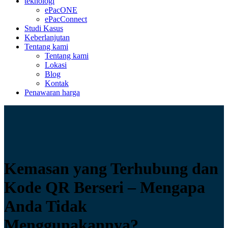
teknologi
ePacONE
ePacConnect
Studi Kasus
Keberlanjutan
Tentang kami
Tentang kami
Lokasi
Blog
Kontak
Penawaran harga
Kemasan yang Terhubung dan
Kode QR Berseri – Mengapa
Anda Tidak
Menggunakannya?