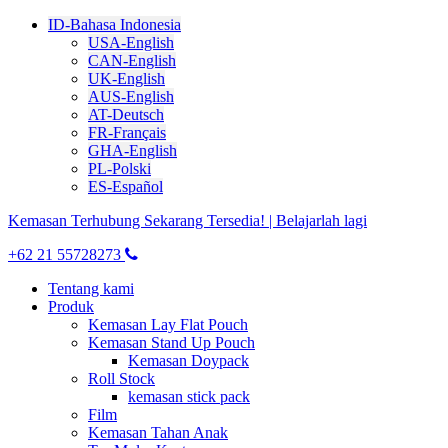
ID-Bahasa Indonesia
USA-English
CAN-English
UK-English
AUS-English
AT-Deutsch
FR-Français
GHA-English
PL-Polski
ES-Español
Kemasan Terhubung Sekarang Tersedia! | Belajarlah lagi
+62 21 55728273
Tentang kami
Produk
Kemasan Lay Flat Pouch
Kemasan Stand Up Pouch
Kemasan Doypack
Roll Stock
kemasan stick pack
Film
Kemasan Tahan Anak