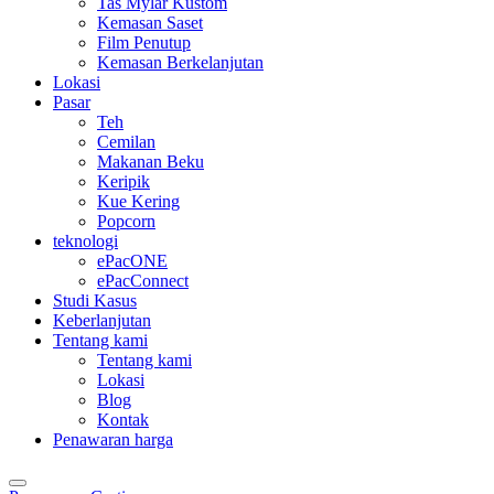
Tas Mylar Kustom
Kemasan Saset
Film Penutup
Kemasan Berkelanjutan
Lokasi
Pasar
Teh
Cemilan
Makanan Beku
Keripik
Kue Kering
Popcorn
teknologi
ePacONE
ePacConnect
Studi Kasus
Keberlanjutan
Tentang kami
Tentang kami
Lokasi
Blog
Kontak
Penawaran harga