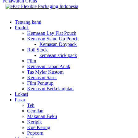
Penawaran Gratis
Tentang kami
Produk
Kemasan Lay Flat Pouch
Kemasan Stand Up Pouch
Kemasan Doypack
Roll Stock
kemasan stick pack
Film
Kemasan Tahan Anak
Tas Mylar Kustom
Kemasan Saset
Film Penutup
Kemasan Berkelanjutan
Lokasi
Pasar
Teh
Cemilan
Makanan Beku
Keripik
Kue Kering
Popcorn