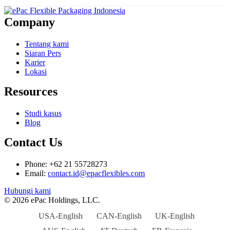
Company
Tentang kami
Siaran Pers
Karier
Lokasi
Resources
Studi kasus
Blog
Contact Us
Phone: +62 21 55728273
Email:
contact.id@epacflexibles.com
facebook
youtube
linkedin
instagram
Hubungi kami
© 2026 ePac Holdings, LLC.
USA-English
CAN-English
UK-English