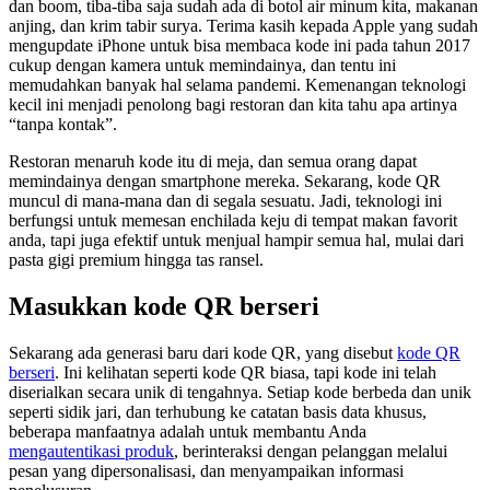
dan boom, tiba-tiba saja sudah ada di botol air minum kita, makanan
anjing, dan krim tabir surya. Terima kasih kepada Apple yang sudah
mengupdate iPhone untuk bisa membaca kode ini pada tahun 2017
cukup dengan kamera untuk memindainya, dan tentu ini
memudahkan banyak hal selama pandemi. Kemenangan teknologi
kecil ini menjadi penolong bagi restoran dan kita tahu apa artinya
“tanpa kontak”.
Restoran menaruh kode itu di meja, dan semua orang dapat
memindainya dengan smartphone mereka. Sekarang, kode QR
muncul di mana-mana dan di segala sesuatu. Jadi, teknologi ini
berfungsi untuk memesan enchilada keju di tempat makan favorit
anda, tapi juga efektif untuk menjual hampir semua hal, mulai dari
pasta gigi premium hingga tas ransel.
Masukkan kode QR berseri
Sekarang ada generasi baru dari kode QR, yang disebut
kode QR
berseri
. Ini kelihatan seperti kode QR biasa, tapi kode ini telah
diserialkan secara unik di tengahnya. Setiap kode berbeda dan unik
seperti sidik jari, dan terhubung ke catatan basis data khusus,
beberapa manfaatnya adalah untuk membantu Anda
mengautentikasi produk
, berinteraksi dengan pelanggan melalui
pesan yang dipersonalisasi, dan menyampaikan informasi