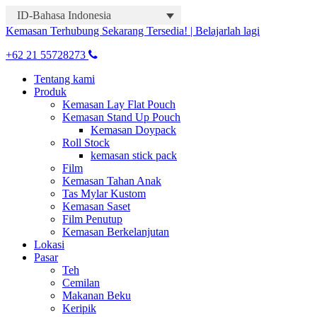
ID-Bahasa Indonesia
Kemasan Terhubung Sekarang Tersedia! | Belajarlah lagi
+62 21 55728273
Tentang kami
Produk
Kemasan Lay Flat Pouch
Kemasan Stand Up Pouch
Kemasan Doypack
Roll Stock
kemasan stick pack
Film
Kemasan Tahan Anak
Tas Mylar Kustom
Kemasan Saset
Film Penutup
Kemasan Berkelanjutan
Lokasi
Pasar
Teh
Cemilan
Makanan Beku
Keripik