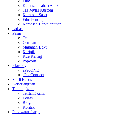
Film
Kemasan Tahan Anak
Tas Mylar Kustom
Kemasan Saset
Film Penutup
Kemasan Berkelanjutan
Lokasi
Pasar
Teh
Cemilan
Makanan Beku
Keripik
Kue Kering
Popcorn
teknologi
ePacONE
ePacConnect
Studi Kasus
Keberlanjutan
Tentang kami
Tentang kami
Lokasi
Blog
Kontak
Penawaran harga