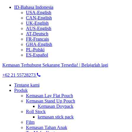
ID-Bahasa Indonesia
USA-English
CAN-English
UK-English
AUS-English
AT-Deutsch
FR-Français
GHA-English
PL-Polski
ES-Español
Kemasan Terhubung Sekarang Tersedia! | Belajarlah lagi
+62 21 55728273
Tentang kami
Produk
Kemasan Lay Flat Pouch
Kemasan Stand Up Pouch
Kemasan Doypack
Roll Stock
kemasan stick pack
Film
Kemasan Tahan Anak