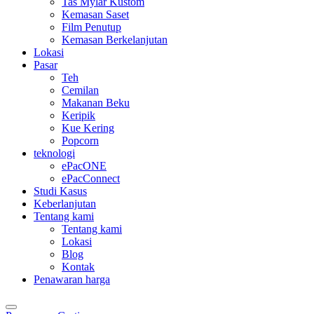
Tas Mylar Kustom
Kemasan Saset
Film Penutup
Kemasan Berkelanjutan
Lokasi
Pasar
Teh
Cemilan
Makanan Beku
Keripik
Kue Kering
Popcorn
teknologi
ePacONE
ePacConnect
Studi Kasus
Keberlanjutan
Tentang kami
Tentang kami
Lokasi
Blog
Kontak
Penawaran harga