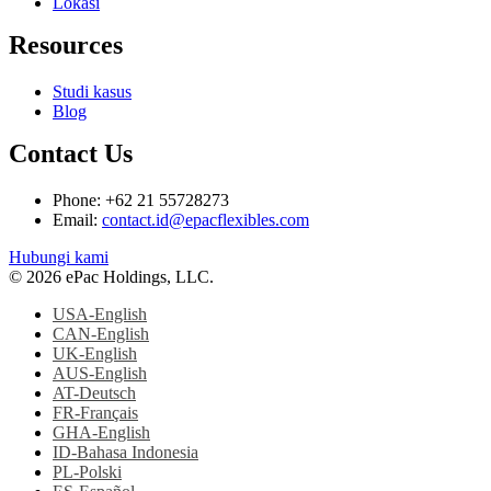
Lokasi
Resources
Studi kasus
Blog
Contact Us
Phone: +62 21 55728273
Email:
contact.id@epacflexibles.com
facebook
youtube
linkedin
instagram
Hubungi kami
© 2026 ePac Holdings, LLC.
USA-English
CAN-English
UK-English
AUS-English
AT-Deutsch
FR-Français
GHA-English
ID-Bahasa Indonesia
PL-Polski