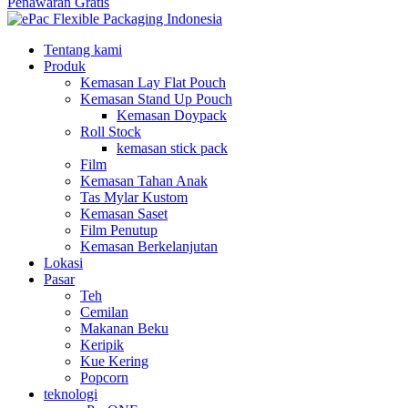
Penawaran Gratis
Tentang kami
Produk
Kemasan Lay Flat Pouch
Kemasan Stand Up Pouch
Kemasan Doypack
Roll Stock
kemasan stick pack
Film
Kemasan Tahan Anak
Tas Mylar Kustom
Kemasan Saset
Film Penutup
Kemasan Berkelanjutan
Lokasi
Pasar
Teh
Cemilan
Makanan Beku
Keripik
Kue Kering
Popcorn
teknologi