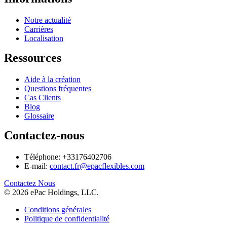
Notre actualité
Carrières
Localisation
Ressources
Aide à la création
Questions fréquentes
Cas Clients
Blog
Glossaire
Contactez-nous
Téléphone: +33176402706
E-mail:
contact.fr@epacflexibles.com
facebook
youtube
linkedin
instagram
Contactez Nous
© 2026 ePac Holdings, LLC.
Conditions générales
Politique de confidentialité