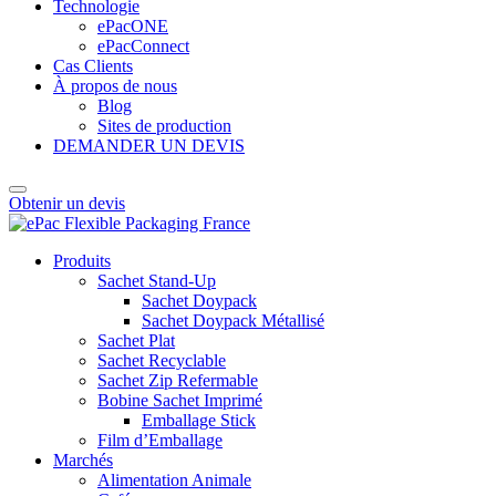
Technologie
ePacONE
ePacConnect
Cas Clients
À propos de nous
Blog
Sites de production
DEMANDER UN DEVIS
Obtenir un devis
Produits
Sachet Stand-Up
Sachet Doypack
Sachet Doypack Métallisé
Sachet Plat
Sachet Recyclable
Sachet Zip Refermable
Bobine Sachet Imprimé
Emballage Stick
Film d’Emballage
Marchés
Alimentation Animale