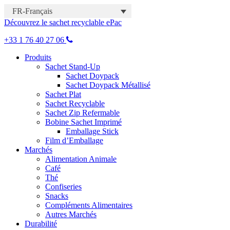
FR-Français
Découvrez le sachet recyclable ePac
+33 1 76 40 27 06
Produits
Sachet Stand-Up
Sachet Doypack
Sachet Doypack Métallisé
Sachet Plat
Sachet Recyclable
Sachet Zip Refermable
Bobine Sachet Imprimé
Emballage Stick
Film d’Emballage
Marchés
Alimentation Animale
Café
Thé
Confiseries
Snacks
Compléments Alimentaires
Autres Marchés
Durabilité