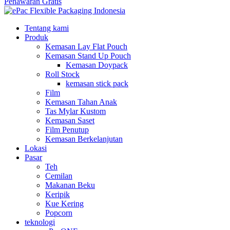
Penawaran Gratis
Tentang kami
Produk
Kemasan Lay Flat Pouch
Kemasan Stand Up Pouch
Kemasan Doypack
Roll Stock
kemasan stick pack
Film
Kemasan Tahan Anak
Tas Mylar Kustom
Kemasan Saset
Film Penutup
Kemasan Berkelanjutan
Lokasi
Pasar
Teh
Cemilan
Makanan Beku
Keripik
Kue Kering
Popcorn
teknologi