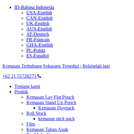
ID-Bahasa Indonesia
USA-English
CAN-English
UK-English
AUS-English
AT-Deutsch
FR-Français
GHA-English
PL-Polski
ES-Español
Kemasan Terhubung Sekarang Tersedia! | Belajarlah lagi
+62 21 55728273
Tentang kami
Produk
Kemasan Lay Flat Pouch
Kemasan Stand Up Pouch
Kemasan Doypack
Roll Stock
kemasan stick pack
Film
Kemasan Tahan Anak