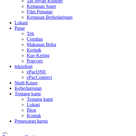
Tas Mylar Kustom
Kemasan Saset
Film Penutup
Kemasan Berkelanjutan
Lokasi
Pasar
Teh
Cemilan
Makanan Beku
Keripik
Kue Kering
Popcorn
teknologi
ePacONE
ePacConnect
Studi Kasus
Keberlanjutan
Tentang kami
Tentang kami
Lokasi
Blog
Kontak
Penawaran harga