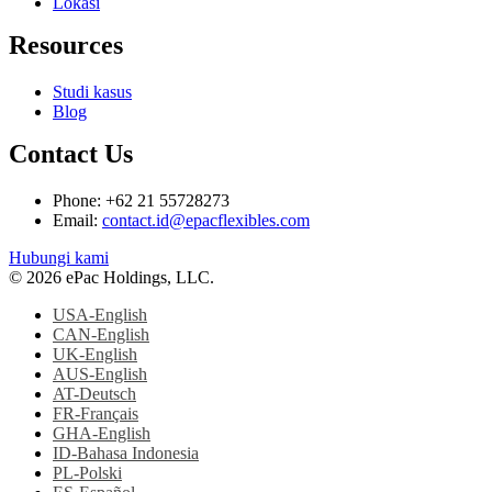
Lokasi
Resources
Studi kasus
Blog
Contact Us
Phone: +62 21 55728273
Email:
contact.id@epacflexibles.com
facebook
youtube
linkedin
instagram
Hubungi kami
© 2026 ePac Holdings, LLC.
USA-English
CAN-English
UK-English
AUS-English
AT-Deutsch
FR-Français
GHA-English
ID-Bahasa Indonesia
PL-Polski