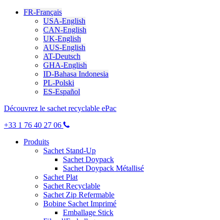
FR-Français
USA-English
CAN-English
UK-English
AUS-English
AT-Deutsch
GHA-English
ID-Bahasa Indonesia
PL-Polski
ES-Español
Découvrez le sachet recyclable ePac
+33 1 76 40 27 06
Produits
Sachet Stand-Up
Sachet Doypack
Sachet Doypack Métallisé
Sachet Plat
Sachet Recyclable
Sachet Zip Refermable
Bobine Sachet Imprimé
Emballage Stick