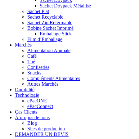
Sachet Doypack
Sachet Doypack Métallisé
Sachet Plat
Sachet Recyclable
Sachet Zip Refermable
Bobine Sachet Imprimé
Emballage Stick
Film d’Emballage
Marchés
Alimentation Animale
Café
Thé
Confiseries
Snacks
Compléments Alimentaires
Autres Marchés
Durabilité
Technologie
ePacONE
ePacConnect
Cas Clients
À propos de nous
Blog
Sites de production
DEMANDER UN DEVIS