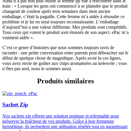
Nana n’a pas non plus oublié la femme qu’elle a rencontrée dans le
train : « Lorsque les gens ont commencé à se plaindre que le produit
changeait de couleur après trois semaines dans mon ancien
emballage, c’était la pagaille. Cette femme m’a aidée à résoudre ce
problème et je lui en serai toujours reconnaissante. L’emballage
d’aujourd’hui a une valeur différente. Mes produits sont compétitifs.
Tous ceux qui voient le produit sont étonnés de son aspect. ePac m’a
vraiment aidée ».
C’est ce genre d’histoires que nous sommes toujours ravis de
raconter : une petite conversation entre parents peut déboucher sur le
début de quelque chose de magnifique. Après avoir lu ces lignes,
vous avez envie de goûter aux chips aromatisées au kelewele ; vous
n’êtes pas seul, nous le sommes aussi.
Produits similaires
Sachet Zip
Nos sachets zip offrent une solution pratique et refermable pour
préserver la fraîcheur de vos produits. Grâce à leur fermeture
hermétique, ils permettent une utilisation répétée tout en garantissant