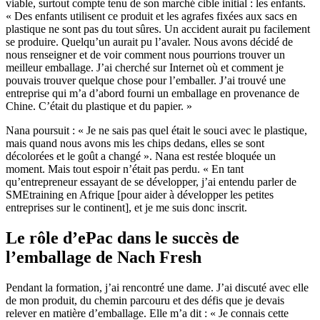
viable, surtout compte tenu de son marché cible initial : les enfants.
« Des enfants utilisent ce produit et les agrafes fixées aux sacs en
plastique ne sont pas du tout sûres. Un accident aurait pu facilement
se produire. Quelqu’un aurait pu l’avaler. Nous avons décidé de
nous renseigner et de voir comment nous pourrions trouver un
meilleur emballage. J’ai cherché sur Internet où et comment je
pouvais trouver quelque chose pour l’emballer. J’ai trouvé une
entreprise qui m’a d’abord fourni un emballage en provenance de
Chine. C’était du plastique et du papier. »
Nana poursuit : « Je ne sais pas quel était le souci avec le plastique,
mais quand nous avons mis les chips dedans, elles se sont
décolorées et le goût a changé ». Nana est restée bloquée un
moment. Mais tout espoir n’était pas perdu. « En tant
qu’entrepreneur essayant de se développer, j’ai entendu parler de
SMEtraining en Afrique [pour aider à développer les petites
entreprises sur le continent], et je me suis donc inscrit.
Le rôle d’ePac dans le succès de
l’emballage de Nach Fresh
Pendant la formation, j’ai rencontré une dame. J’ai discuté avec elle
de mon produit, du chemin parcouru et des défis que je devais
relever en matière d’emballage. Elle m’a dit : « Je connais cette