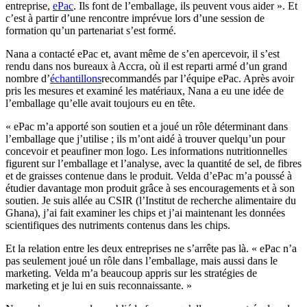
entreprise,
ePac
. Ils font de l’emballage, ils peuvent vous aider ». Et
c’est à partir d’une rencontre imprévue lors d’une session de
formation qu’un partenariat s’est formé.
Nana a contacté ePac et, avant même de s’en apercevoir, il s’est
rendu dans nos bureaux à Accra, où il est reparti armé d’un grand
nombre d’
échantillons
recommandés par l’équipe ePac. Après avoir
pris les mesures et examiné les matériaux, Nana a eu une idée de
l’emballage qu’elle avait toujours eu en tête.
« ePac m’a apporté son soutien et a joué un rôle déterminant dans
l’emballage que j’utilise ; ils m’ont aidé à trouver quelqu’un pour
concevoir et peaufiner mon logo. Les informations nutritionnelles
figurent sur l’emballage et l’analyse, avec la quantité de sel, de fibres
et de graisses contenue dans le produit. Velda d’ePac m’a poussé à
étudier davantage mon produit grâce à ses encouragements et à son
soutien. Je suis allée au CSIR (l’Institut de recherche alimentaire du
Ghana), j’ai fait examiner les chips et j’ai maintenant les données
scientifiques des nutriments contenus dans les chips.
Et la relation entre les deux entreprises ne s’arrête pas là. « ePac n’a
pas seulement joué un rôle dans l’emballage, mais aussi dans le
marketing. Velda m’a beaucoup appris sur les stratégies de
marketing et je lui en suis reconnaissante. »