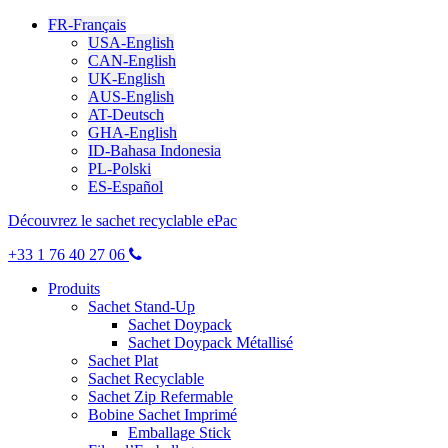
FR-Français
USA-English
CAN-English
UK-English
AUS-English
AT-Deutsch
GHA-English
ID-Bahasa Indonesia
PL-Polski
ES-Español
Découvrez le sachet recyclable ePac
+33 1 76 40 27 06
Produits
Sachet Stand-Up
Sachet Doypack
Sachet Doypack Métallisé
Sachet Plat
Sachet Recyclable
Sachet Zip Refermable
Bobine Sachet Imprimé
Emballage Stick