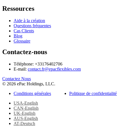
Ressources
Aide à la création
Questions fréquentes
Cas Clients
Blog
Glossaire
Contactez-nous
Téléphone: +33176402706
E-mail:
contact.fr@epacflexibles.com
facebook
youtube
linkedin
instagram
Contactez Nous
© 2026 ePac Holdings, LLC.
Conditions générales
Politique de confidentialité
USA-English
CAN-English
UK-English
AUS-English
AT-Deutsch