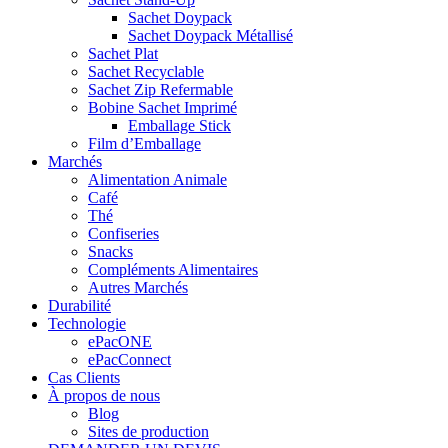
Sachet Doypack
Sachet Doypack Métallisé
Sachet Plat
Sachet Recyclable
Sachet Zip Refermable
Bobine Sachet Imprimé
Emballage Stick
Film d’Emballage
Marchés
Alimentation Animale
Café
Thé
Confiseries
Snacks
Compléments Alimentaires
Autres Marchés
Durabilité
Technologie
ePacONE
ePacConnect
Cas Clients
À propos de nous
Blog
Sites de production