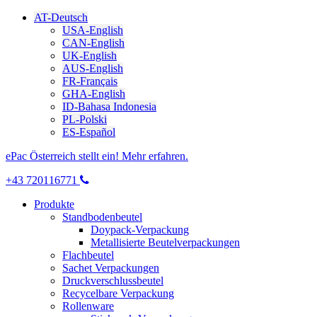
AT-Deutsch
USA-English
CAN-English
UK-English
AUS-English
FR-Français
GHA-English
ID-Bahasa Indonesia
PL-Polski
ES-Español
ePac Österreich stellt ein! Mehr erfahren.
+43 720116771
Produkte
Standbodenbeutel
Doypack-Verpackung
Metallisierte Beutelverpackungen
Flachbeutel
Sachet Verpackungen
Druckverschlussbeutel
Recycelbare Verpackung
Rollenware