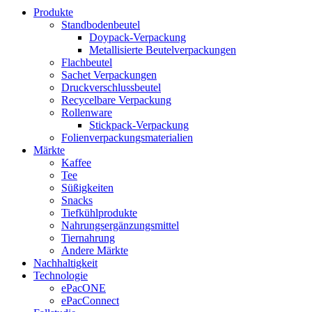
Produkte
Standbodenbeutel
Doypack-Verpackung
Metallisierte Beutelverpackungen
Flachbeutel
Sachet Verpackungen
Druckverschlussbeutel
Recycelbare Verpackung
Rollenware
Stickpack-Verpackung
Folienverpackungsmaterialien
Märkte
Kaffee
Tee
Süßigkeiten
Snacks
Tiefkühlprodukte
Nahrungsergänzungsmittel
Tiernahrung
Andere Märkte
Nachhaltigkeit
Technologie
ePacONE
ePacConnect