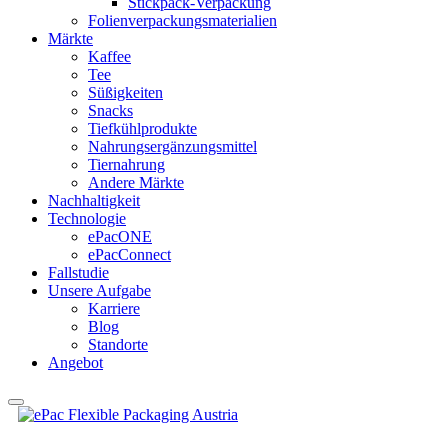
Stickpack-Verpackung
Folienverpackungsmaterialien
Märkte
Kaffee
Tee
Süßigkeiten
Snacks
Tiefkühlprodukte
Nahrungsergänzungsmittel
Tiernahrung
Andere Märkte
Nachhaltigkeit
Technologie
ePacONE
ePacConnect
Fallstudie
Unsere Aufgabe
Karriere
Blog
Standorte
Angebot