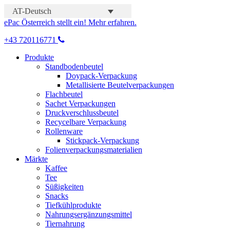
AT-Deutsch
ePac Österreich stellt ein! Mehr erfahren.
+43 720116771
Produkte
Standbodenbeutel
Doypack-Verpackung
Metallisierte Beutelverpackungen
Flachbeutel
Sachet Verpackungen
Druckverschlussbeutel
Recycelbare Verpackung
Rollenware
Stickpack-Verpackung
Folienverpackungsmaterialien
Märkte
Kaffee
Tee
Süßigkeiten
Snacks
Tiefkühlprodukte
Nahrungsergänzungsmittel
Tiernahrung