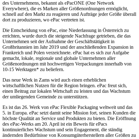
des Unternehmens, bekannt als ePacONE (One Network
Everywhere), die es Marken aller Größenordnungen ermöglicht,
schnell auf den Markt zu reagieren und Aufträge jeder Größe überall
dort zu produzieren, wo ePac vertreten ist.
Die Entscheidung von ePac, eine Niederlassung in Österreich zu
errichten, wurde durch die steigende Nachfrage getrieben, die das
Unternehmen seit der Aufnahme der Geschäftstätigkeit in
Großbritannien im Jahr 2019 und der anschließenden Expansion in
Frankreich und Polen verzeichnete. ePac hat es sich zur Aufgabe
gemacht, lokale, regionale und globale Unternehmen aller
Größenordnungen mit hochwertigen Verpackungen innerhalb von
10-15 Werktagen* zu beliefern.
Das neue Werk in Zams wird auch einen erheblichen
wirtschaftlichen Nutzen für die Region bringen. ePac freut sich,
einen Beitrag zur lokalen Wirtschaft zu leisten und das Wachstum
der umliegenden Gemeinde zu unterstützen.
Es ist das 26. Werk von ePac Flexible Packaging weltweit und das
5. in Europa. ePac setzt damit seine Mission fort, seinen Kunden die
höchste Qualität an Service und Produkten zu bieten. Die Eröffnung
des ePac-Werks am 20. April ist ein Beweis für ePacs
kontinuierliches Wachstum und sein Engagement, die ständig
ändernden Bedürfnisse von Konsumgüterherstellern aller Größen zu