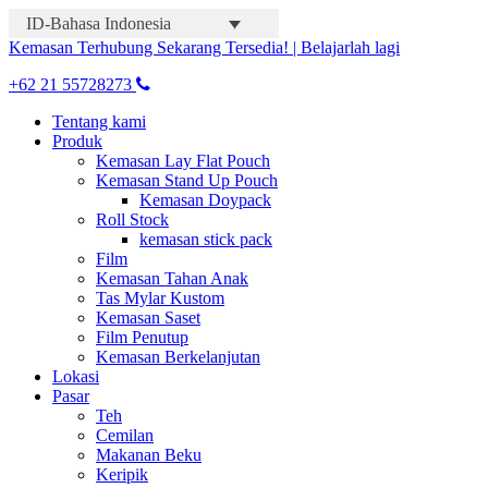
ID-Bahasa Indonesia
Kemasan Terhubung Sekarang Tersedia! | Belajarlah lagi
+62 21 55728273
Tentang kami
Produk
Kemasan Lay Flat Pouch
Kemasan Stand Up Pouch
Kemasan Doypack
Roll Stock
kemasan stick pack
Film
Kemasan Tahan Anak
Tas Mylar Kustom
Kemasan Saset
Film Penutup
Kemasan Berkelanjutan
Lokasi
Pasar
Teh
Cemilan
Makanan Beku
Keripik