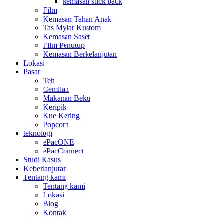
kemasan stick pack
Film
Kemasan Tahan Anak
Tas Mylar Kustom
Kemasan Saset
Film Penutup
Kemasan Berkelanjutan
Lokasi
Pasar
Teh
Cemilan
Makanan Beku
Keripik
Kue Kering
Popcorn
teknologi
ePacONE
ePacConnect
Studi Kasus
Keberlanjutan
Tentang kami
Tentang kami
Lokasi
Blog
Kontak