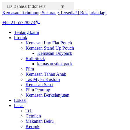
ID-Bahasa Indonesia
Kemasan Terhubung Sekarang Tersedia! | Belajarlah lagi
+62 21 55728273
Tentang kami
Produk
Kemasan Lay Flat Pouch
Kemasan Stand Up Pouch
Kemasan Doypack
Roll Stock
kemasan stick pack
Film
Kemasan Tahan Anak
Tas Mylar Kustom
Kemasan Saset
Film Penutup
Kemasan Berkelanjutan
Lokasi
Pasar
Teh
Cemilan
Makanan Beku
Keripik