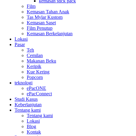
kemasan stick pack
Film
Kemasan Tahan Anak
Tas Mylar Kustom
Kemasan Saset
Film Penutup
Kemasan Berkelanjutan
Lokasi
Pasar
Teh
Cemilan
Makanan Beku
Keripik
Kue Kering
Popcorn
teknologi
ePacONE
ePacConnect
Studi Kasus
Keberlanjutan
Tentang kami
Tentang kami
Lokasi
Blog
Kontak