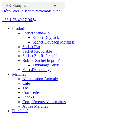
FR-Français
Découvrez le sachet recyclable ePac
+33 1 76 40 27 06
Produits
Sachet Stand-Up
Sachet Doypack
Sachet Doypack Métallisé
Sachet Plat
Sachet Recyclable
Sachet Zip Refermable
Bobine Sachet Imprimé
Emballage Stick
Film d’Emballage
Marchés
Alimentation Animale
Café
Thé
Confiseries
Snacks
Compléments Alimentaires
Autres Marchés
Durabilité