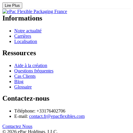
Lire Plus
Informations
Notre actualité
Carrières
Localisation
Ressources
Aide à la création
Questions fréquentes
Cas Clients
Blog
Glossaire
Contactez-nous
Téléphone: +33176402706
E-mail:
contact.fr@epacflexibles.com
facebook
youtube
linkedin
instagram
Contactez Nous
© 2026 ePac Holdings, LLC.