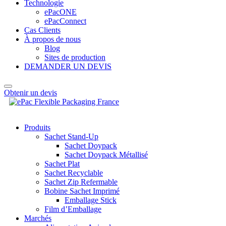
Technologie
ePacONE
ePacConnect
Cas Clients
À propos de nous
Blog
Sites de production
DEMANDER UN DEVIS
Obtenir un devis
Produits
Sachet Stand-Up
Sachet Doypack
Sachet Doypack Métallisé
Sachet Plat
Sachet Recyclable
Sachet Zip Refermable
Bobine Sachet Imprimé
Emballage Stick
Film d’Emballage
Marchés