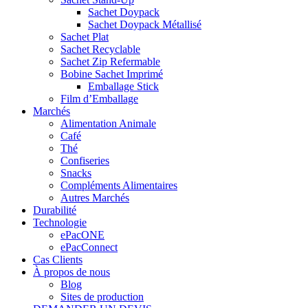
Sachet Doypack
Sachet Doypack Métallisé
Sachet Plat
Sachet Recyclable
Sachet Zip Refermable
Bobine Sachet Imprimé
Emballage Stick
Film d’Emballage
Marchés
Alimentation Animale
Café
Thé
Confiseries
Snacks
Compléments Alimentaires
Autres Marchés
Durabilité
Technologie
ePacONE
ePacConnect
Cas Clients
À propos de nous
Blog
Sites de production