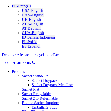
FR-Français
USA-English
CAN-English
UK-English
AUS-English
AT-Deutsch
GHA-English
ID-Bahasa Indonesia
PL-Polski
ES-Español
Découvrez le sachet recyclable ePac
+33 1 76 40 27 06
Produits
Sachet Stand-Up
Sachet Doypack
Sachet Doypack Métallisé
Sachet Plat
Sachet Recyclable
Sachet Zip Refermable
Bobine Sachet Imprimé
Emballage Stick