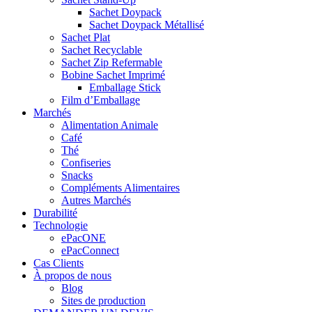
Sachet Doypack
Sachet Doypack Métallisé
Sachet Plat
Sachet Recyclable
Sachet Zip Refermable
Bobine Sachet Imprimé
Emballage Stick
Film d’Emballage
Marchés
Alimentation Animale
Café
Thé
Confiseries
Snacks
Compléments Alimentaires
Autres Marchés
Durabilité
Technologie
ePacONE
ePacConnect
Cas Clients
À propos de nous
Blog
Sites de production