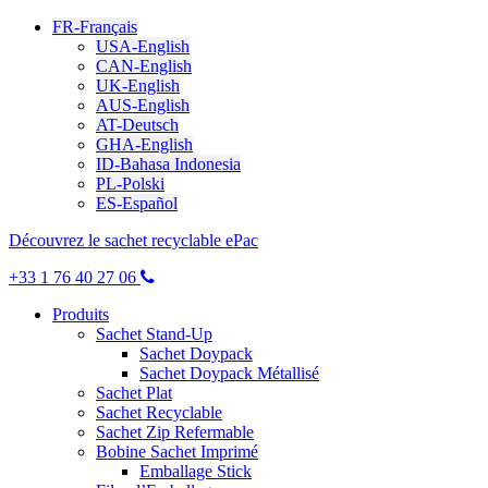
FR-Français
USA-English
CAN-English
UK-English
AUS-English
AT-Deutsch
GHA-English
ID-Bahasa Indonesia
PL-Polski
ES-Español
Découvrez le sachet recyclable ePac
+33 1 76 40 27 06
Produits
Sachet Stand-Up
Sachet Doypack
Sachet Doypack Métallisé
Sachet Plat
Sachet Recyclable
Sachet Zip Refermable
Bobine Sachet Imprimé
Emballage Stick