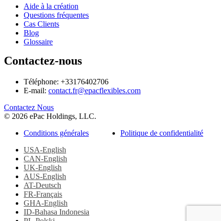
Aide à la création
Questions fréquentes
Cas Clients
Blog
Glossaire
Contactez-nous
Téléphone: +33176402706
E-mail:
contact.fr@epacflexibles.com
facebook
youtube
linkedin
instagram
Contactez Nous
© 2026 ePac Holdings, LLC.
Conditions générales
Politique de confidentialité
USA-English
CAN-English
UK-English
AUS-English
AT-Deutsch
FR-Français
GHA-English
ID-Bahasa Indonesia
PL-Polski