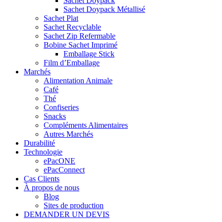
Sachet Doypack
Sachet Doypack Métallisé
Sachet Plat
Sachet Recyclable
Sachet Zip Refermable
Bobine Sachet Imprimé
Emballage Stick
Film d’Emballage
Marchés
Alimentation Animale
Café
Thé
Confiseries
Snacks
Compléments Alimentaires
Autres Marchés
Durabilité
Technologie
ePacONE
ePacConnect
Cas Clients
À propos de nous
Blog
Sites de production
DEMANDER UN DEVIS