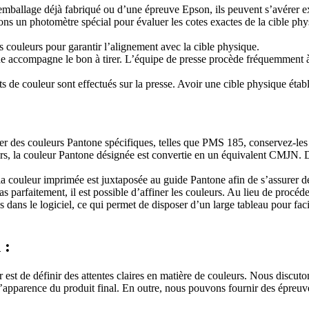
mballage déjà fabriqué ou d’une épreuve Epson, ils peuvent s’avérer ex
ons un photomètre spécial pour évaluer les cotes exactes de la cible ph
es couleurs pour garantir l’alignement avec la cible physique.
ue accompagne le bon à tirer. L’équipe de presse procède fréquemment à de
e couleur sont effectués sur la presse. Avoir une cible physique établit de
ser des couleurs Pantone spécifiques, telles que PMS 185, conservez-les 
rs, la couleur Pantone désignée est convertie en un équivalent CMJN. Des 
la couleur imprimée est juxtaposée au guide Pantone afin de s’assurer 
s parfaitement, il est possible d’affiner les couleurs. Au lieu de procéde
s dans le logiciel, ce qui permet de disposer d’un large tableau pour fa
 :
 est de définir des attentes claires en matière de couleurs. Nous discu
’apparence du produit final. En outre, nous pouvons fournir des épreuve