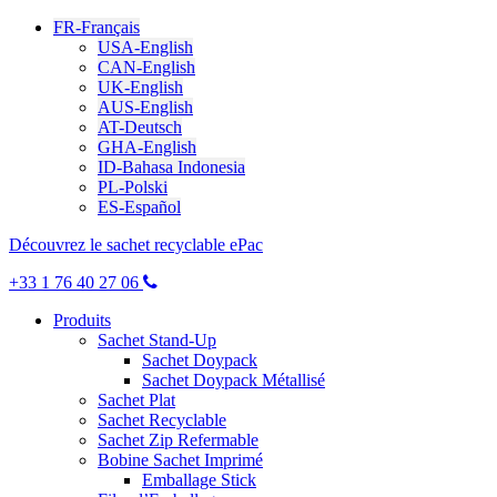
FR-Français
USA-English
CAN-English
UK-English
AUS-English
AT-Deutsch
GHA-English
ID-Bahasa Indonesia
PL-Polski
ES-Español
Découvrez le sachet recyclable ePac
+33 1 76 40 27 06
Produits
Sachet Stand-Up
Sachet Doypack
Sachet Doypack Métallisé
Sachet Plat
Sachet Recyclable
Sachet Zip Refermable
Bobine Sachet Imprimé
Emballage Stick