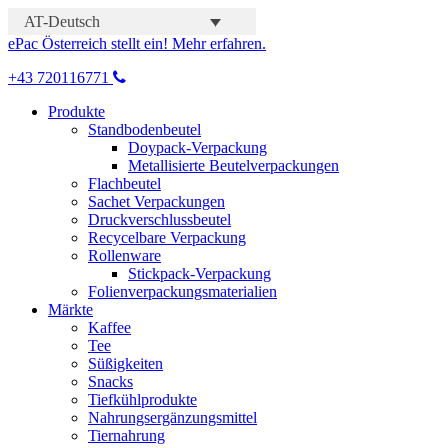
AT-Deutsch
ePac Österreich stellt ein! Mehr erfahren.
+43 720116771
Produkte
Standbodenbeutel
Doypack-Verpackung
Metallisierte Beutelverpackungen
Flachbeutel
Sachet Verpackungen
Druckverschlussbeutel
Recycelbare Verpackung
Rollenware
Stickpack-Verpackung
Folienverpackungsmaterialien
Märkte
Kaffee
Tee
Süßigkeiten
Snacks
Tiefkühlprodukte
Nahrungsergänzungsmittel
Tiernahrung