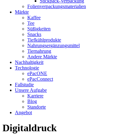
Stickpack-Verpackung
Folienverpackungsmaterialien
Märkte
Kaffee
Tee
Süßigkeiten
Snacks
Tiefkühlprodukte
Nahrungsergänzungsmittel
Tiernahrung
Andere Märkte
Nachhaltigkeit
Technologie
ePacONE
ePacConnect
Fallstudie
Unsere Aufgabe
Karriere
Blog
Standorte
Angebot
Digitaldruck