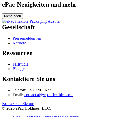
ePac-Neuigkeiten und mehr
Mehr laden
Gesellschaft
Pressemeldungen
Karriere
Ressourcen
Fallstudie
Bloggen
Kontaktiere Sie uns
Telefon: +43 720116771
Email:
contact.at@epacflexibles.com
facebook
youtube
linkedin
instagram
Kontaktiere Sie uns
© 2026 ePac Holdings, LLC.