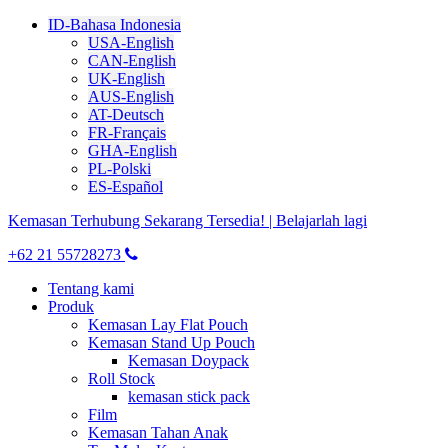
ID-Bahasa Indonesia
USA-English
CAN-English
UK-English
AUS-English
AT-Deutsch
FR-Français
GHA-English
PL-Polski
ES-Español
Kemasan Terhubung Sekarang Tersedia! | Belajarlah lagi
+62 21 55728273
Tentang kami
Produk
Kemasan Lay Flat Pouch
Kemasan Stand Up Pouch
Kemasan Doypack
Roll Stock
kemasan stick pack
Film
Kemasan Tahan Anak