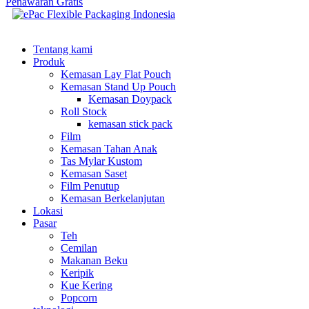
Penawaran Gratis
Tentang kami
Produk
Kemasan Lay Flat Pouch
Kemasan Stand Up Pouch
Kemasan Doypack
Roll Stock
kemasan stick pack
Film
Kemasan Tahan Anak
Tas Mylar Kustom
Kemasan Saset
Film Penutup
Kemasan Berkelanjutan
Lokasi
Pasar
Teh
Cemilan
Makanan Beku
Keripik
Kue Kering
Popcorn