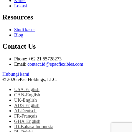
Karier
Lokasi
Resources
Studi kasus
Blog
Contact Us
Phone: +62 21 55728273
Email:
contact.id@epacflexibles.com
facebook
youtube
linkedin
instagram
Hubungi kami
© 2026 ePac Holdings, LLC.
USA-English
CAN-English
UK-English
AUS-English
AT-Deutsch
FR-Français
GHA-English
ID-Bahasa Indonesia
PL-Polski