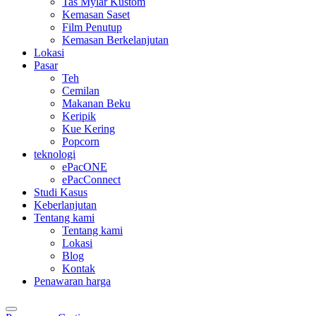
Tas Mylar Kustom
Kemasan Saset
Film Penutup
Kemasan Berkelanjutan
Lokasi
Pasar
Teh
Cemilan
Makanan Beku
Keripik
Kue Kering
Popcorn
teknologi
ePacONE
ePacConnect
Studi Kasus
Keberlanjutan
Tentang kami
Tentang kami
Lokasi
Blog
Kontak
Penawaran harga