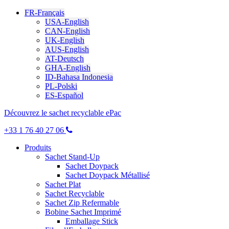
FR-Français
USA-English
CAN-English
UK-English
AUS-English
AT-Deutsch
GHA-English
ID-Bahasa Indonesia
PL-Polski
ES-Español
Découvrez le sachet recyclable ePac
+33 1 76 40 27 06
Produits
Sachet Stand-Up
Sachet Doypack
Sachet Doypack Métallisé
Sachet Plat
Sachet Recyclable
Sachet Zip Refermable
Bobine Sachet Imprimé
Emballage Stick