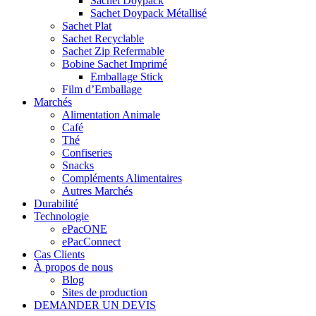
Sachet Doypack
Sachet Doypack Métallisé
Sachet Plat
Sachet Recyclable
Sachet Zip Refermable
Bobine Sachet Imprimé
Emballage Stick
Film d’Emballage
Marchés
Alimentation Animale
Café
Thé
Confiseries
Snacks
Compléments Alimentaires
Autres Marchés
Durabilité
Technologie
ePacONE
ePacConnect
Cas Clients
À propos de nous
Blog
Sites de production
DEMANDER UN DEVIS