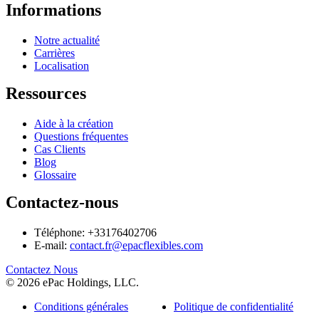
Informations
Notre actualité
Carrières
Localisation
Ressources
Aide à la création
Questions fréquentes
Cas Clients
Blog
Glossaire
Contactez-nous
Téléphone: +33176402706
E-mail:
contact.fr@epacflexibles.com
facebook
youtube
linkedin
instagram
Contactez Nous
© 2026 ePac Holdings, LLC.
Conditions générales
Politique de confidentialité