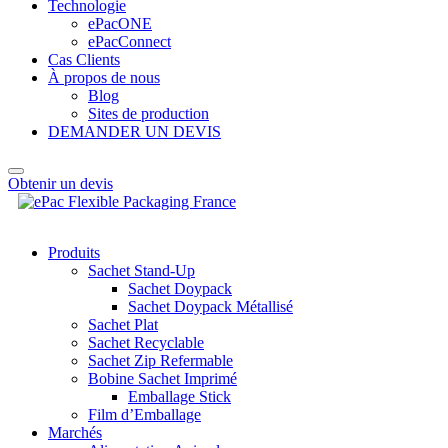
Technologie
ePacONE
ePacConnect
Cas Clients
À propos de nous
Blog
Sites de production
DEMANDER UN DEVIS
Obtenir un devis
Produits
Sachet Stand-Up
Sachet Doypack
Sachet Doypack Métallisé
Sachet Plat
Sachet Recyclable
Sachet Zip Refermable
Bobine Sachet Imprimé
Emballage Stick
Film d’Emballage
Marchés