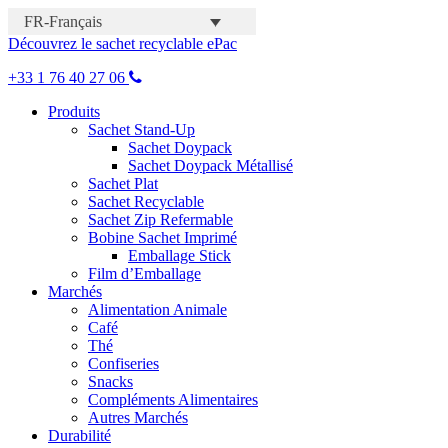
FR-Français
Découvrez le sachet recyclable ePac
+33 1 76 40 27 06
Produits
Sachet Stand-Up
Sachet Doypack
Sachet Doypack Métallisé
Sachet Plat
Sachet Recyclable
Sachet Zip Refermable
Bobine Sachet Imprimé
Emballage Stick
Film d’Emballage
Marchés
Alimentation Animale
Café
Thé
Confiseries
Snacks
Compléments Alimentaires
Autres Marchés
Durabilité