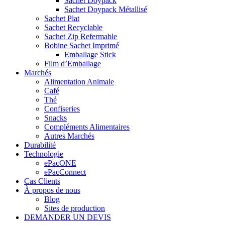
Sachet Doypack
Sachet Doypack Métallisé
Sachet Plat
Sachet Recyclable
Sachet Zip Refermable
Bobine Sachet Imprimé
Emballage Stick
Film d’Emballage
Marchés
Alimentation Animale
Café
Thé
Confiseries
Snacks
Compléments Alimentaires
Autres Marchés
Durabilité
Technologie
ePacONE
ePacConnect
Cas Clients
À propos de nous
Blog
Sites de production
DEMANDER UN DEVIS