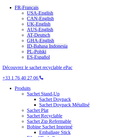
FR-Français
USA-English
CAN-English
UK-English
AUS-English
AT-Deutsch
GHA-English
ID-Bahasa Indonesia
PL-Polski
ES-Español
Découvrez le sachet recyclable ePac
+33 1 76 40 27 06
Produits
Sachet Stand-Up
Sachet Doypack
Sachet Doypack Métallisé
Sachet Plat
Sachet Recyclable
Sachet Zip Refermable
Bobine Sachet Imprimé
Emballage Stick