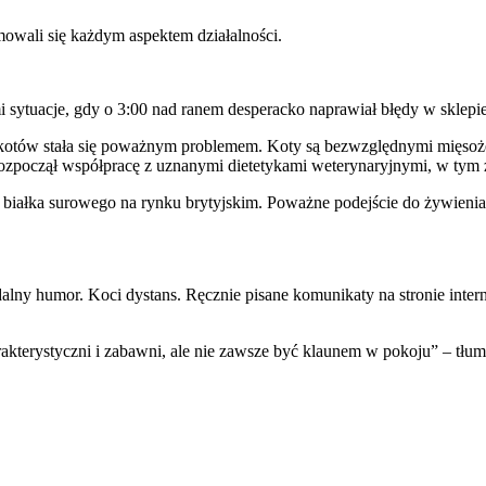
jmowali się każdym aspektem działalności.
 sytuacje, gdy o 3:00 nad ranem desperacko naprawiał błędy w sklepie
ród kotów stała się poważnym problemem. Koty są bezwzględnymi mięso
 rozpoczął współpracę z uznanymi dietetykami weterynaryjnymi, w tym 
 białka surowego na rynku brytyjskim. Poważne podejście do żywienia
lny humor. Koci dystans. Ręcznie pisane komunikaty na stronie intern
erystyczni i zabawni, ale nie zawsze być klaunem w pokoju” – tłuma