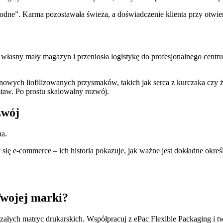
odne”. Karma pozostawała świeża, a doświadczenie klienta przy otwier
 własny mały magazyn i przeniosła logistykę do profesjonalnego centr
nowych liofilizowanych przysmaków, takich jak serca z kurczaka cz
taw. Po prostu skalowalny rozwój.
zwój
na.
ię e-commerce – ich historia pokazuje, jak ważne jest dokładne okreś
Twojej marki?
arzałych matryc drukarskich. Współpracuj z ePac Flexible Packaging i