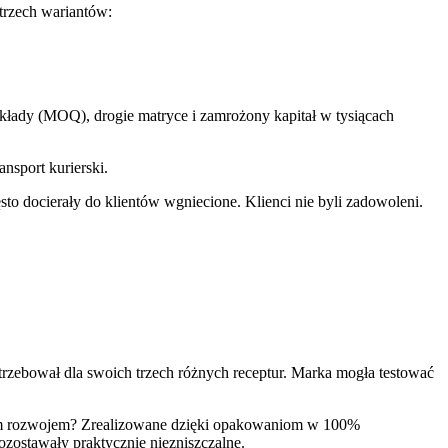
trzech wariantów:
łady (MOQ), drogie matryce i zamrożony kapitał w tysiącach
nsport kurierski.
o docierały do klientów wgniecione. Klienci nie byli zadowoleni.
rzebował dla swoich trzech różnych receptur. Marka mogła testować
m rozwojem? Zrealizowane dzięki opakowaniom w 100%
zostawały praktycznie niezniszczalne.