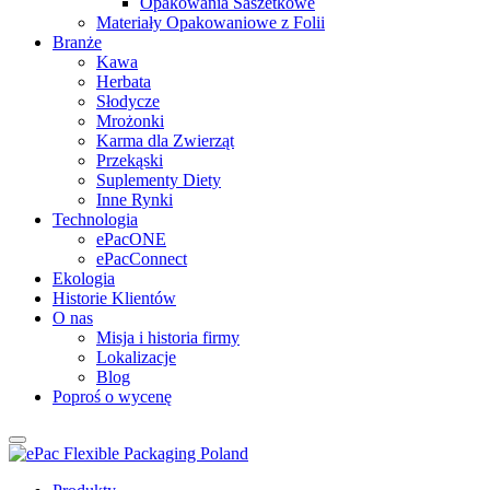
Opakowania Saszetkowe
Materiały Opakowaniowe z Folii
Branże
Kawa
Herbata
Słodycze
Mrożonki
Karma dla Zwierząt
Przekąski
Suplementy Diety
Inne Rynki
Technologia
ePacONE
ePacConnect
Ekologia
Historie Klientów
O nas
Misja i historia firmy
Lokalizacje
Blog
Poproś o wycenę