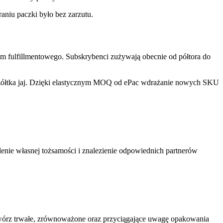
aniu paczki było bez zarzutu.
um fulfillmentowego. Subskrybenci zużywają obecnie od półtora do
y żółtka jaj. Dzięki elastycznym MOQ od ePac wdrażanie nowych SKU
lenie własnej tożsamości i znalezienie odpowiednich partnerów
 twórz trwałe, zrównoważone oraz przyciągające uwagę opakowania