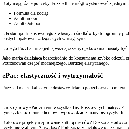
Koty mają różne potrzeby. Fuzzball nie mógł wystartować z jednym 
Formuła dla kociąt
Adult Indoor
Adult Outdoor
Dla startupu finansowanego z własnych środków był to ogromny pro
pustych opakowań zalegających w magazynie.
Do tego Fuzzball miał jedną ważną zasadę: opakowania musiały być w
Jako marka działająca bezpośrednio do konsumenta szybko odczuli p
Potrzebowali czegoś mocniejszego. Bardziej elastycznego.
ePac: elastyczność i wytrzymałość
Fuzzball nie szukał jedynie dostawcy. Marka potrzebowała partnera, kt
Druk cyfrowy ePac zmienił wszystko. Bez kosztownych matryc. Z ni
rynek, zbierać opinie klientów i wprowadzać zmiany bez ryzyka fin
Kolorowe projekty inspirowane kulturą memów? Doskonale odwzo
recyklingowalnym. A trwałość? Podczas gdy metalowe puszki nadal u