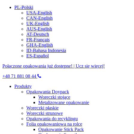
PL-Polski
USA-English
CAN-English
UK-English
AUS-English
AT-Deutsch
FR-Français
GHA-English
ID-Bahasa Indonesia
ES-Español
Połączone opakowania już dostępne! | Ucz się więcej!
+48 71 881 08 44
Produkty
Opakowania Doypack
Woreczki stojące
Metalizowane opakowanie
Woreczki płaskie
Woreczki strunowe
Opakowania do recyklingu
Folia opakowaniowa na rolce
Opakowanie Stick Pack