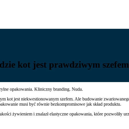
gdzie kot jest prawdziwym szefem
erylne opakowania. Kliniczny branding. Nuda.
którym kot jest niekwestionowanym szefem. Ale budowanie zwariowan
pakowanie musi być równie bezkompromisowe jak skład produktu.
akości żywieniem i znalazł elastyczne opakowania, które pozwoliły urz