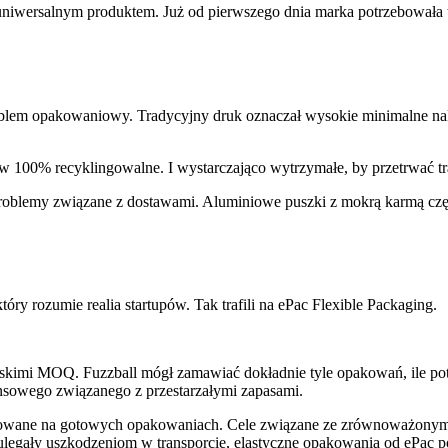
uniwersalnym produktem. Już od pierwszego dnia marka potrzebowała 
blem opakowaniowy. Tradycyjny druk oznaczał wysokie minimalne nak
 100% recyklingowalne. I wystarczająco wytrzymałe, by przetrwać tra
roblemy związane z dostawami. Aluminiowe puszki z mokrą karmą częst
óry rozumie realia startupów. Tak trafili na ePac Flexible Packaging.
skimi MOQ. Fuzzball mógł zamawiać dokładnie tyle opakowań, ile pot
ansowego związanego z przestarzałymi zapasami.
rowane na gotowych opakowaniach. Cele związane ze zrównoważony
legały uszkodzeniom w transporcie, elastyczne opakowania od ePac po