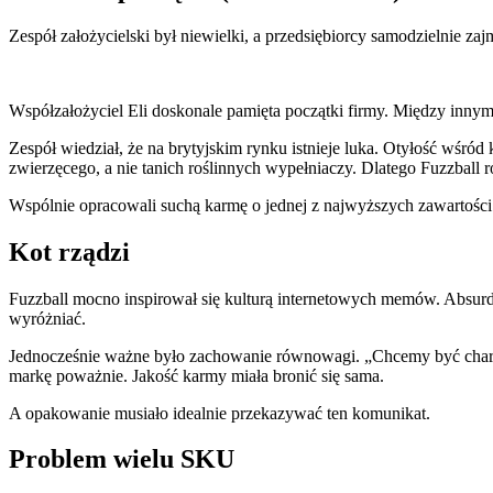
Zespół założycielski był niewielki, a przedsiębiorcy samodzielnie za
Współzałożyciel Eli doskonale pamięta początki firmy. Między innymi
Zespół wiedział, że na brytyjskim rynku istnieje luka. Otyłość wś
zwierzęcego, a nie tanich roślinnych wypełniaczy. Dlatego Fuzzball
Wspólnie opracowali suchą karmę o jednej z najwyższych zawartości
Kot rządzi
Fuzzball mocno inspirował się kulturą internetowych memów. Absurda
wyróżniać.
Jednocześnie ważne było zachowanie równowagi. „Chcemy być charakt
markę poważnie. Jakość karmy miała bronić się sama.
A opakowanie musiało idealnie przekazywać ten komunikat.
Problem wielu SKU