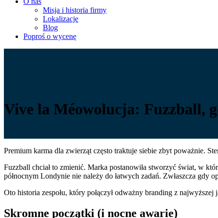
O nas
Misja i historia firmy
Lokalizacje
Blog
Poproś o wycenę
Vive la Méowolucja: Fuzzball, 
Premium karma dla zwierząt często traktuje siebie zbyt poważnie. St
Fuzzball chciał to zmienić. Marka postanowiła stworzyć świat, w 
północnym Londynie nie należy do łatwych zadań. Zwłaszcza gdy o
Oto historia zespołu, który połączył odważny branding z najwyższej j
Skromne początki (i nocne awarie)