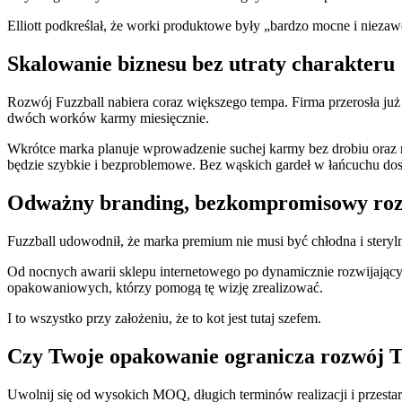
Elliott podkreślał, że worki produktowe były „bardzo mocne i niezaw
Skalowanie biznesu bez utraty charakteru
Rozwój Fuzzball nabiera coraz większego tempa. Firma przerosła już
dwóch worków karmy miesięcznie.
Wkrótce marka planuje wprowadzenie suchej karmy bez drobiu oraz 
będzie szybkie i bezproblemowe. Bez wąskich gardeł w łańcuchu dos
Odważny branding, bezkompromisowy ro
Fuzzball udowodnił, że marka premium nie musi być chłodna i steryl
Od nocnych awarii sklepu internetowego po dynamicznie rozwijający s
opakowaniowych, którzy pomogą tę wizję zrealizować.
I to wszystko przy założeniu, że to kot jest tutaj szefem.
Czy Twoje opakowanie ogranicza rozwój 
Uwolnij się od wysokich MOQ, długich terminów realizacji i przest