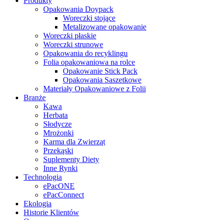
Produkty
Opakowania Doypack
Woreczki stojące
Metalizowane opakowanie
Woreczki płaskie
Woreczki strunowe
Opakowania do recyklingu
Folia opakowaniowa na rolce
Opakowanie Stick Pack
Opakowania Saszetkowe
Materiały Opakowaniowe z Folii
Branże
Kawa
Herbata
Słodycze
Mrożonki
Karma dla Zwierząt
Przekąski
Suplementy Diety
Inne Rynki
Technologia
ePacONE
ePacConnect
Ekologia
Historie Klientów