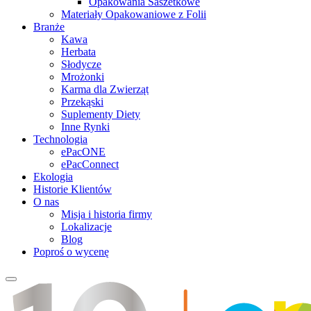
Opakowania Saszetkowe
Materiały Opakowaniowe z Folii
Branże
Kawa
Herbata
Słodycze
Mrożonki
Karma dla Zwierząt
Przekąski
Suplementy Diety
Inne Rynki
Technologia
ePacONE
ePacConnect
Ekologia
Historie Klientów
O nas
Misja i historia firmy
Lokalizacje
Blog
Poproś o wycenę