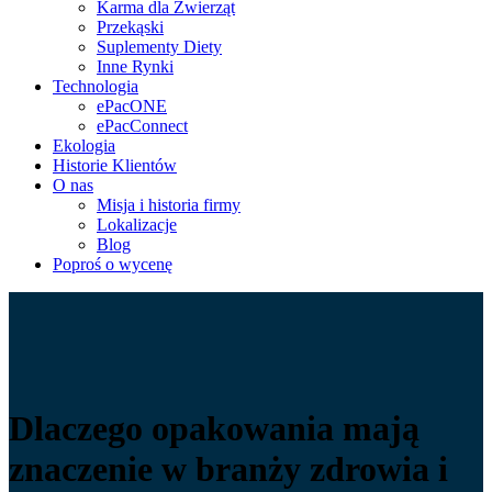
Karma dla Zwierząt
Przekąski
Suplementy Diety
Inne Rynki
Technologia
ePacONE
ePacConnect
Ekologia
Historie Klientów
O nas
Misja i historia firmy
Lokalizacje
Blog
Poproś o wycenę
Dlaczego opakowania mają
znaczenie w branży zdrowia i