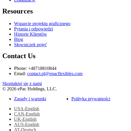
Resources
Wsparcie projektu graficznego
Pytania i odpowiedzi
Historie Klientów
Blog
Słowniczek pojęć
Contact Us
Phone: +48718810844
Email:
contact.pl@epacflexibles.com
facebook
youtube
linkedin
instagram
Skontaktuj się z nami
© 2026 ePac Holdings, LLC.
Zasady i warunki
Polityka prywatności
USA-English
CAN-English
UK-English
AUS-English
AT-Deutsch