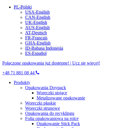
PL-Polski
USA-English
CAN-English
UK-English
AUS-English
AT-Deutsch
FR-Français
GHA-English
ID-Bahasa Indonesia
ES-Español
Połączone opakowania już dostępne! | Ucz się więcej!
+48 71 881 08 44
Produkty
Opakowania Doypack
Woreczki stojące
Metalizowane opakowanie
Woreczki płaskie
Woreczki strunowe
Opakowania do recyklingu
Folia opakowaniowa na rolce
Opakowanie Stick Pack