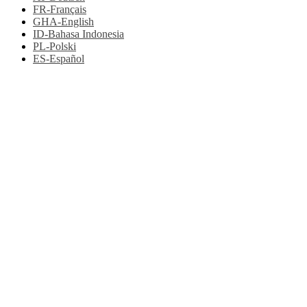
FR-Français
GHA-English
ID-Bahasa Indonesia
PL-Polski
ES-Español