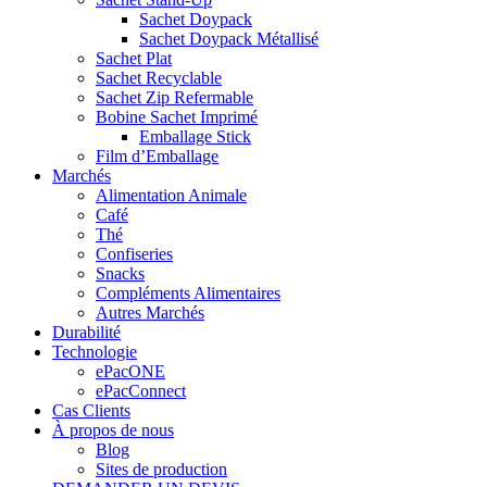
Sachet Doypack
Sachet Doypack Métallisé
Sachet Plat
Sachet Recyclable
Sachet Zip Refermable
Bobine Sachet Imprimé
Emballage Stick
Film d’Emballage
Marchés
Alimentation Animale
Café
Thé
Confiseries
Snacks
Compléments Alimentaires
Autres Marchés
Durabilité
Technologie
ePacONE
ePacConnect
Cas Clients
À propos de nous
Blog
Sites de production