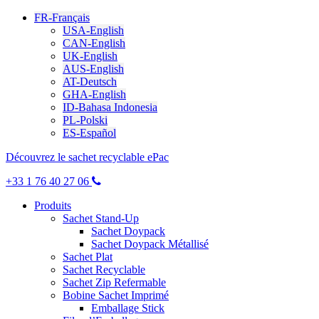
FR-Français
USA-English
CAN-English
UK-English
AUS-English
AT-Deutsch
GHA-English
ID-Bahasa Indonesia
PL-Polski
ES-Español
Découvrez le sachet recyclable ePac
+33 1 76 40 27 06
Produits
Sachet Stand-Up
Sachet Doypack
Sachet Doypack Métallisé
Sachet Plat
Sachet Recyclable
Sachet Zip Refermable
Bobine Sachet Imprimé
Emballage Stick