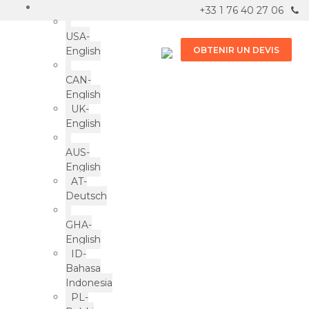
+33 1 76 40 27 06
USA-
English
OBTENIR UN DEVIS
CAN-
English
UK-
English
AUS-
English
AT-
Deutsch
Sweet Robyn’s : la marque
GHA-
de barres protéinées qui a
English
refusé d’abandonner
ID-
Bahasa
Indonesia
PL-