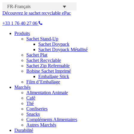
FR-Français
Découvrez le sachet recyclable ePac
+33 1 76 40 27 06
Produits
Sachet Stand-Up
Sachet Doypack
Sachet Doypack Métallisé
Sachet Plat
Sachet Recyclable
Sachet Zip Refermable
Bobine Sachet Imprimé
Emballage Stick
Film d’Emballage
Marchés
Alimentation Animale
Café
Thé
Confiseries
Snacks
Compléments Alimentaires
Autres Marchés
Durabilité