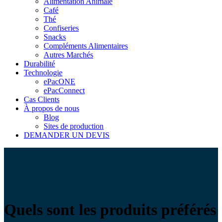
Alimentation Animale
Café
Thé
Confiseries
Snacks
Compléments Alimentaires
Autres Marchés
Durabilité
Technologie
ePacONE
ePacConnect
Cas Clients
À propos de nous
Blog
Sites de production
DEMANDER UN DEVIS
Quels sont les produits préférés