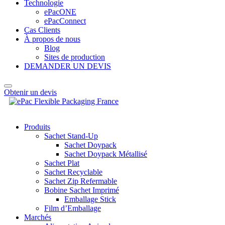
Technologie
ePacONE
ePacConnect
Cas Clients
À propos de nous
Blog
Sites de production
DEMANDER UN DEVIS
Obtenir un devis
Produits
Sachet Stand-Up
Sachet Doypack
Sachet Doypack Métallisé
Sachet Plat
Sachet Recyclable
Sachet Zip Refermable
Bobine Sachet Imprimé
Emballage Stick
Film d’Emballage
Marchés