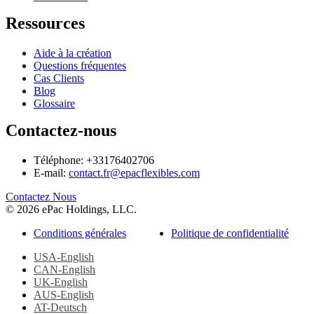
Ressources
Aide à la création
Questions fréquentes
Cas Clients
Blog
Glossaire
Contactez-nous
Téléphone: +33176402706
E-mail:
contact.fr@epacflexibles.com
facebook
youtube
linkedin
instagram
Contactez Nous
© 2026 ePac Holdings, LLC.
Conditions générales
Politique de confidentialité
USA-English
CAN-English
UK-English
AUS-English
AT-Deutsch