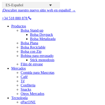
ES-Español
¡Descubre nuestro nuevo sitio web en español! →
+34 518 880 878
Productos
Bolsa Stand-up
Bolsa Doypack
Bolsa Metalizada
Bolsa Plana
Bolsa Reciclable
Bolsa con Zip
Bobina para envasado
Stick monodosis
Film de envase
Mercados
Comida para Mascotas
Café
Té
Confiteria
Snacks
Otros Mercados
Tecnología
ePacONE