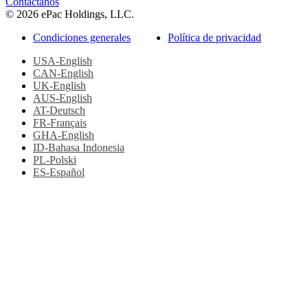
facebook
youtube
linkedin
instagram
Contáctanos
© 2026 ePac Holdings, LLC.
Condiciones generales
Política de privacidad
USA-English
CAN-English
UK-English
AUS-English
AT-Deutsch
FR-Français
GHA-English
ID-Bahasa Indonesia
PL-Polski
ES-Español