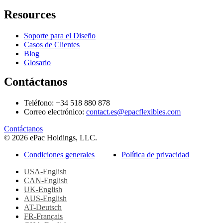
Resources
Soporte para el Diseño
Casos de Clientes
Blog
Glosario
Contáctanos
Teléfono: +34 518 880 878
Correo electrónico:
contact.es@epacflexibles.com
facebook
youtube
linkedin
instagram
Contáctanos
© 2026 ePac Holdings, LLC.
Condiciones generales
Política de privacidad
USA-English
CAN-English
UK-English
AUS-English
AT-Deutsch
FR-Français