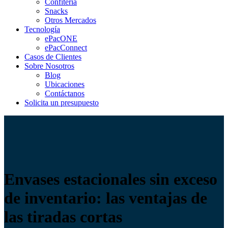
Confiteria
Snacks
Otros Mercados
Tecnología
ePacONE
ePacConnect
Casos de Clientes
Sobre Nosotros
Blog
Ubicaciones
Contáctanos
Solicita un presupuesto
Envases estacionales sin exceso
de inventario: las ventajas de
las tiradas cortas