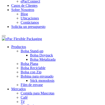
ePacConnect
Casos de Clientes
Sobre Nosotros
Blog
Ubicaciones
Contáctanos
Solicita un presupuesto
Productos
Bolsa Stand-up
Bolsa Doypack
Bolsa Metalizada
Bolsa Plana
Bolsa Reciclable
Bolsa con Zip
Bobina para envasado
Stick monodosis
Film de envase
Mercados
Comida para Mascotas
Café
Té