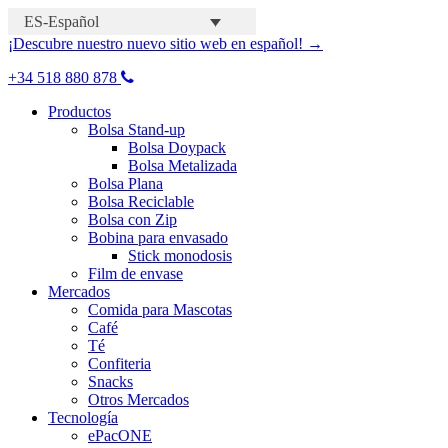
ES-Español
¡Descubre nuestro nuevo sitio web en español! →
+34 518 880 878
Productos
Bolsa Stand-up
Bolsa Doypack
Bolsa Metalizada
Bolsa Plana
Bolsa Reciclable
Bolsa con Zip
Bobina para envasado
Stick monodosis
Film de envase
Mercados
Comida para Mascotas
Café
Té
Confiteria
Snacks
Otros Mercados
Tecnología
ePacONE