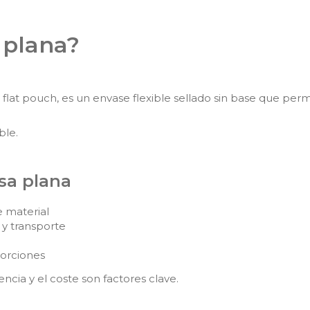
 plana?
flat pouch, es un envase flexible sellado sin base que pe
ble.
lsa plana
 material
y transporte
porciones
encia y el coste son factores clave.