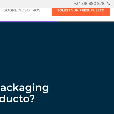
+34 518 880 878
SOBRE NOSOTROS
SOLICITA UN PRESUPUESTO
packaging
oducto?