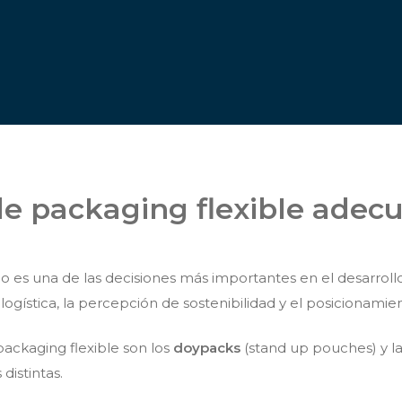
 de packaging flexible adec
es una de las decisiones más importantes en el desarrollo d
la logística, la percepción de sostenibilidad y el posicionami
packaging flexible son los
doypacks
(stand up pouches) y l
distintas.