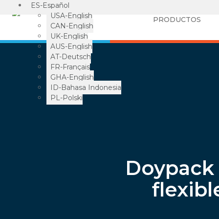
ES-Español
USA-English
PRODUCTOS
CAN-English
UK-English
AUS-English
AT-Deutsch
FR-Français
GHA-English
ID-Bahasa Indonesia
PL-Polski
Doypack 
flexib