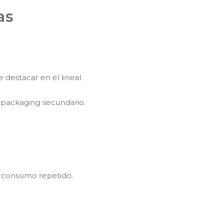
as
 destacar en el lineal.
o packaging secundario.
de consumo repetido.