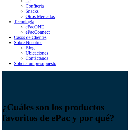
Té
Confiteria
Snacks
Otros Mercados
Tecnología
ePacONE
ePacConnect
Casos de Clientes
Sobre Nosotros
Blog
Ubicaciones
Contáctanos
Solicita un presupuesto
¿Cuáles son los productos
favoritos de ePac y por qué?