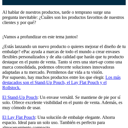
Al hablar de nuestros productos, tarde o temprano surge una
pregunta inevitable: ¿Cuáles son los productos favoritos de nuestros
clientes y por qué?
¡Vamos a profundizar en este tema juntos!
¿Estás lanzando un nuevo producto o quieres mejorar el diseño de tu
embalaje? ePac ayuda a marcas de todo el mundo a crear envases
flexibles personalizados y de alta calidad que harán que tu producto
destaque en el punto de venta. Tanto si eres una
start-up
como una
marca consolidada, podemos ofrecerte soluciones innovadoras
adaptadas a tu mercado. Permítenos dar vida a tu visión.
Por supuesto, hay muchos productos entre los que elegir.
Los más
destacados son el Stand-Up Pouch, el Lay Flat Pouch y el
Rollstock.
El Stand-Up Pouch
: Un envase versátil. Se mantiene de pie por sí
solo. Ofrece excelente visibilidad en el punto de venta. Además, es
muy cómodo de usar.
El Lay Flat Pouch
: Una solución de embalaje elegante. Ahorra
espacio. Ideal para un solo uso. También es perfecto para
almacenamiento compacto.