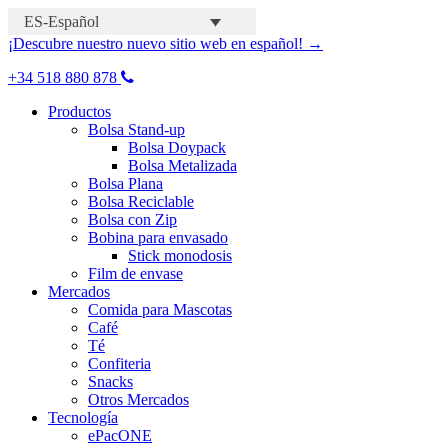
ES-Español
¡Descubre nuestro nuevo sitio web en español! →
+34 518 880 878
Productos
Bolsa Stand-up
Bolsa Doypack
Bolsa Metalizada
Bolsa Plana
Bolsa Reciclable
Bolsa con Zip
Bobina para envasado
Stick monodosis
Film de envase
Mercados
Comida para Mascotas
Café
Té
Confiteria
Snacks
Otros Mercados
Tecnología
ePacONE