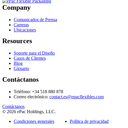
Company
Comunicados de Prensa
Carreras
Ubicaciones
Resources
Soporte para el Diseño
Casos de Clientes
Blog
Glosario
Contáctanos
Teléfono: +34 518 880 878
Correo electrónico:
contact.es@epacflexibles.com
facebook
youtube
linkedin
instagram
Contáctanos
© 2026 ePac Holdings, LLC.
Condiciones generales
Política de privacidad