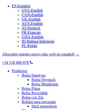
ES-Español
USA-English
CAN-English
UK-English
AUS-English
AT-Deutsch
FR-Français
GHA-English
ID-Bahasa Indonesia
PL-Polski
¡Descubre nuestro nuevo sitio web en español! →
+34 518 880 878
Productos
Bolsa Stand-up
Bolsa Doypack
Bolsa Metalizada
Bolsa Plana
Bolsa Reciclable
Bolsa con Zip
Bobina para envasado
Stick monodosis