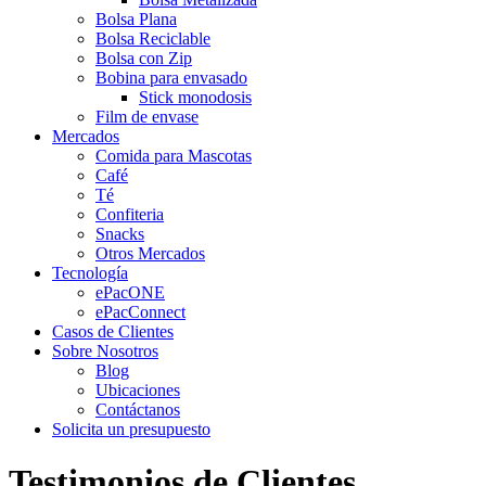
Bolsa Plana
Bolsa Reciclable
Bolsa con Zip
Bobina para envasado
Stick monodosis
Film de envase
Mercados
Comida para Mascotas
Café
Té
Confiteria
Snacks
Otros Mercados
Tecnología
ePacONE
ePacConnect
Casos de Clientes
Sobre Nosotros
Blog
Ubicaciones
Contáctanos
Solicita un presupuesto
Testimonios de Clientes