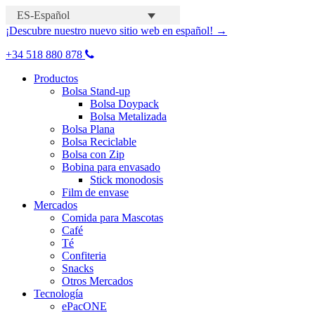
ES-Español
¡Descubre nuestro nuevo sitio web en español! →
+34 518 880 878
Productos
Bolsa Stand-up
Bolsa Doypack
Bolsa Metalizada
Bolsa Plana
Bolsa Reciclable
Bolsa con Zip
Bobina para envasado
Stick monodosis
Film de envase
Mercados
Comida para Mascotas
Café
Té
Confiteria
Snacks
Otros Mercados
Tecnología
ePacONE