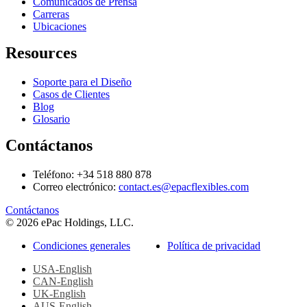
Comunicados de Prensa
Carreras
Ubicaciones
Resources
Soporte para el Diseño
Casos de Clientes
Blog
Glosario
Contáctanos
Teléfono: +34 518 880 878
Correo electrónico:
contact.es@epacflexibles.com
facebook
youtube
linkedin
instagram
Contáctanos
© 2026 ePac Holdings, LLC.
Condiciones generales
Política de privacidad
USA-English
CAN-English
UK-English
AUS-English